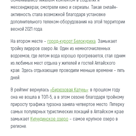
мессенджерах, смотрели кино и сериалы. Такая онлайн-
активность стала возможной благодаря установке
дополнительного телеком-оборудования на этой территории
весной 2021 года.
На втором месте –
город-курорт Белокуриха
. Замыкает
тройку лидеров озеро Ая. Один из немногочисленных
водоемов, где летом вода хорошо прогревается, стал одним
из любимых мест отдыха у жителей и гостей Алтайского
края. Здесь отдыхающие проводили меньше времени – пять
дней.
В рейтинг вернулась
«Бирюзовая Катунь»
: в прошлом году
она не вошла в ТОП-5, а в этом сезоне благодаря тройному
приросту трафика турзона заняла четвертое место. Пятерку
самых популярных туристических локаций в Алтайском крае
замыкает
Кулундинское озеро
– самое крупное озеро в
регионе.