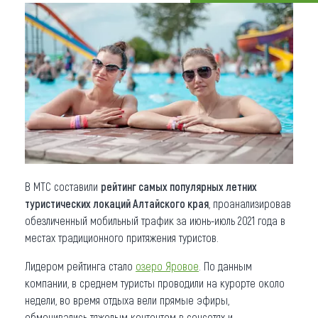
Что привезти (сувениры)
О регионе
Коллекция впечатлений
Другие рубрики
В МТС составили
рейтинг самых популярных летних
туристических локаций Алтайского края
, проанализировав
обезличенный мобильный трафик за июнь-июль 2021 года в
местах традиционного притяжения туристов.
Лидером рейтинга стало
озеро Яровое
. По данным
компании, в среднем туристы проводили на курорте около
недели, во время отдыха вели прямые эфиры,
обменивались тяжелым контентом в соцсетях и