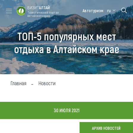
ВИЗИТ
АЛТАЙ
Автотуризм
ru
Туристический портал
Алтайского края
ТОП-5 популярных мест
Форум VISIT
Цветение
Медицинский
Алтайская
ALTAI
маральника
форум
зимовка
отдыха в Алтайском крае
Туры
Где побывать
Чем заняться
Главная
Новости
Где остановиться
Где поесть
30 ИЮЛЯ 2021
Карта
АРХИВ НОВОСТЕЙ
Новости