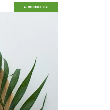
Коллекция впечатлений
АРХИВ НОВОСТЕЙ
Блог путешественника
Видеогалерея
тай
Фотогалерея