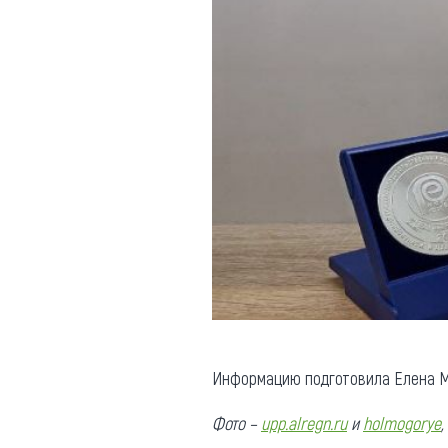
Информацию подготовила Елена М
Фото –
upp.alregn.ru
и
holmogorye