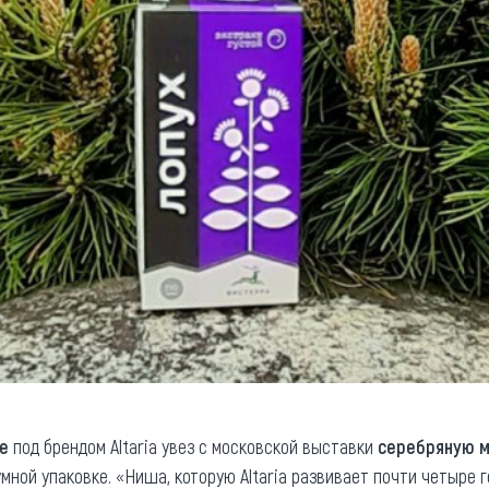
е
под брендом Altaria увез с московской выставки
серебряную 
мной упаковке. «Ниша, которую Altaria развивает почти четыре г