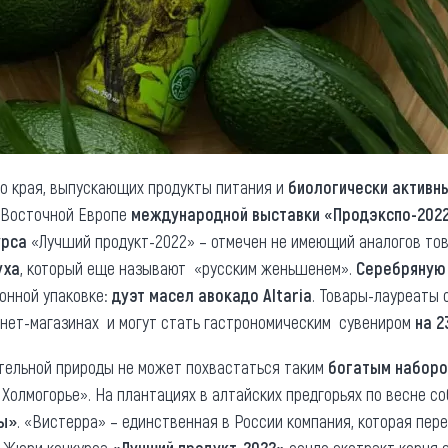
о края, выпускающих продукты питания и
биологически активны
и Восточной Европе
международной выставки «Продэкспо-202
урса
«Лучший продукт-2022» – отмечен не имеющий аналогов тов
уха
, который еще называют «русским женьшенем».
Серебряную
онной упаковке:
дуэт масел авокадо Altaria
. Товары-лауреаты 
рнет-магазинах и могут стать гастрономическим сувениром
на 2
ительной природы не может похвастаться таким
богатым наборо
 Холмогорье». На плантациях в алтайских предгорьях по весне с
вы»
. «Вистерра» – единственная в России компания, которая пе