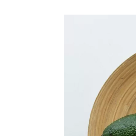
Где поесть
Кар
Нов
Рестораны
Кафе
Что 
Придорожные кафе
Другие рубрики
О нас
Реестр туроператоров
Алтайского края
Реестр туристических
агентств Алтайского края