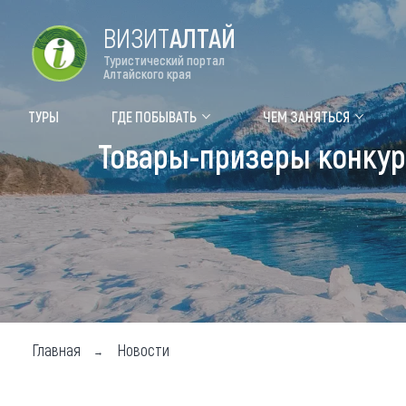
ВИЗИТ
АЛТАЙ
Туристический портал
Алтайского края
Форум VISIT ALTAI
Цвет
ТУРЫ
ГДЕ ПОБЫВАТЬ
ЧЕМ ЗАНЯТЬСЯ
Товары-призеры конкур
Туры
Где
Объек
Объек
Объек
Топ т
Для м
Главная
Новости