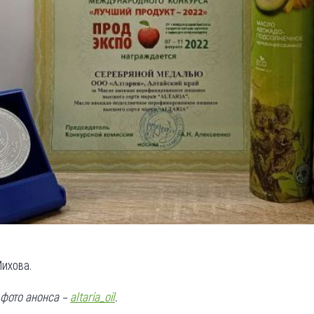
ихова.
, фото анонса –
altaria_oil
.