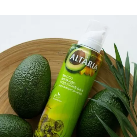
та
О регионе
ости
Общая информация
Как добраться
привезти (сувениры)
Люди, прославившие Ал
Карты и буклеты