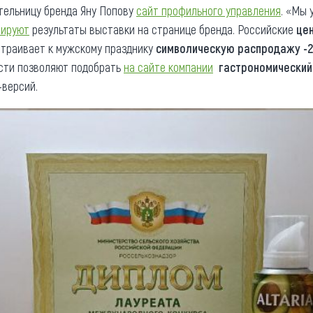
тельницу бренда Яну Попову
сайт профильного управления
. «Мы 
тируют
результаты выставки на странице бренда. Российские
це
страивает к мужскому празднику
символическую распродажу -
ости позволяют подобрать
на сайте компании
гастрономически
-версий.