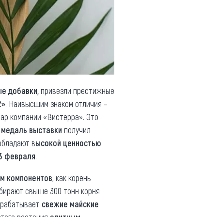
е добавки,
привезли престижные
2»
. Наивысшим знаком отличия –
ар компании «Вистерра». Это
 медаль выставки
получил
обладают в
ысокой ценностью
3 февраля
.
м компонентов
, как корень
обирают свыше 300 тонн корня
рерабатывает
свежие майские