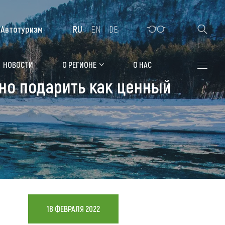
Автотуризм
RU
EN
DE
Алтайская зимовка
НОВОСТИ
О РЕГИОНЕ
О НАС
но подарить как ценный
Где остановиться
Санатории
Гостиницы, отели
Коттеджи, базы
Сельские усадьбы
Мотели, придорожные отели
18 ФЕВРАЛЯ 2022