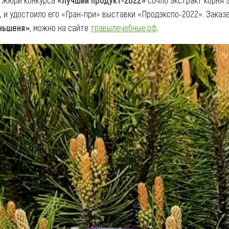
. Жюри конкурса
«Лучший продукт-2022»
сочло экстракт корня 
, и удостоило его «Гран-при» выставки «Продэкспо-2022». Зака
ньшеня»
, можно на сайте
травылечебные.рф
.