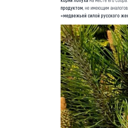
корни лопуха
на месте его сбора
продуктом
, не имеющим аналогов
«медвежьей силой русского же