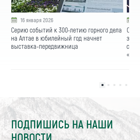
16 января 2026
2
Серию событий к 300-летию горного дела
Совм
на Алтае в юбилейный год начнет
запо
выставка-передвижница
стал
«Мар
ПОДПИШИСЬ НА НАШИ
НОВОСТИ