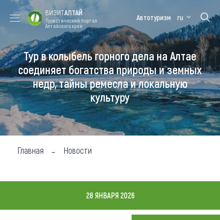
ВИЗИТ
АЛТАЙ
Автотуризм
ru
Туристический портал
Алтайского края
Тур в колыбель горного дела на Алтае
Форум VISIT
Цветение
Медицинский
Алтайская
ALTAI
маральника
форум
зимовка
соединяет богатства природы и земных
недр, тайны ремесла и локальную
Туры
культуру
Где побывать
Чем заняться
Где остановиться
Главная
Новости
Где поесть
Карта
28 ЯНВАРЯ 2026
Новости