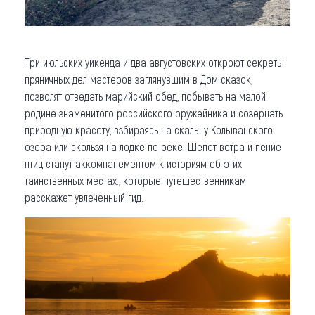
Три июльских уикенда и два августовских откроют секреты
пряничных дел мастеров заглянувшим в Дом сказок,
позволят отведать марийский обед, побывать на малой
родине знаменитого российского оружейника и созерцать
природную красоту, взбираясь на скалы у Колыванского
озера или скользя на лодке по реке. Шепот ветра и пение
птиц станут аккомпанементом к историям об этих
таинственных местах., которые путешественникам
расскажет увлеченный гид.