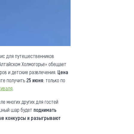
вис для путешественников
«Алтайском Холмогорье» обещает
еров и детские развлечения.
Цена
ите получить
25 июня
: только по
тиваля
.
сле многих других для гостей
ушный шар будет
поднимать
ые конкурсы и разыгрывают