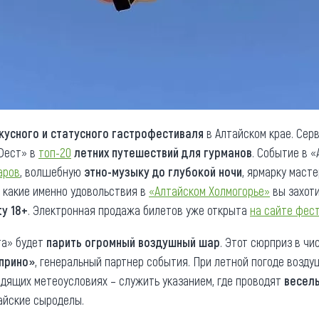
кусного и статусного гастрофестиваля
в Алтайском крае. Сер
 Фест» в
топ-20
летних путешествий для гурманов
. Событие в 
аров
, волшебную
этно-музыку до глубокой ночи
, ярмарку маст
, какие именно удовольствия в
«Алтайском Холмогорье»
вы захот
ty 18+
. Электронная продажа билетов уже открыта
на сайте фес
та» будет
парить огромный воздушный шар
. Этот сюрприз в чи
прино»
, генеральный партнер события. При летной погоде возд
ходящих метеоусловиях – служить указанием, где проводят
весел
йские сыроделы.