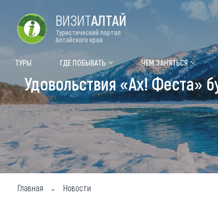
ВИЗИТ
АЛТАЙ
Туристический портал
Алтайского края
Форум VISIT ALTAI
Цвет
ТУРЫ
ГДЕ ПОБЫВАТЬ
ЧЕМ ЗАНЯТЬСЯ
Удовольствия «Ах! Феста» 
Туры
Где
Объек
Объек
Объек
Топ т
Для м
Главная
Новости