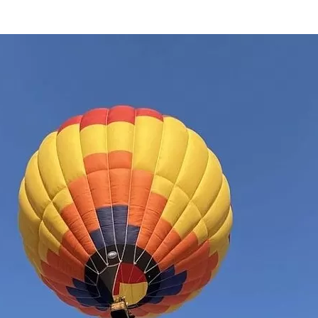
та
О регионе
ости
Общая информация
Как добраться
привезти (сувениры)
Люди, прославившие Ал
Карты и буклеты