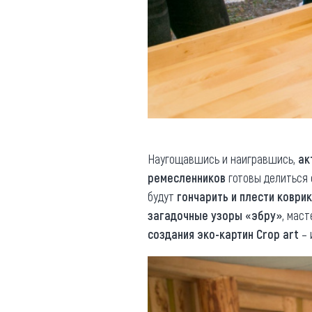
Наугощавшись и наигравшись,
ак
ремесленников
готовы делиться
будут
гончарить и плести коври
загадочные узоры «эбру»
, мас
создания эко-картин Crop art
– 