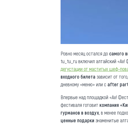
Обращения граждан
Противодействие коррупции
Ровно месяц остался до
самого в
tu_tu_ru включил алтайский «Ах!
дегустации от маститых шеф-пов
входного билета
зависит от того
дневному «меню» или с
after par
Впервые над площадкой «Ах! Фес
фестиваля готовит
компания «Ки
гурманов в воздух
, в менее под
ценные подарки
знаменитые алта