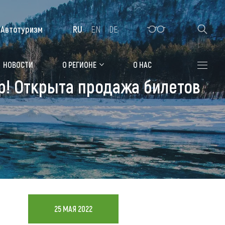
Автотуризм
RU
EN
DE
Алтайская зимовка
НОВОСТИ
О РЕГИОНЕ
О НАС
р! Открыта продажа билетов
Где остановиться
Санатории
Гостиницы, отели
Коттеджи, базы
Сельские усадьбы
Мотели, придорожные отели
25 МАЯ 2022