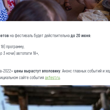
летов
на фестиваль будет действительна
до 20 июня
:
 18) программу,
до 3 ночи) автопати 18+,
та-2022»
цены вырастут вполовину
. Анонс главных событий и х
официальном сайте события
axfest.ru
.