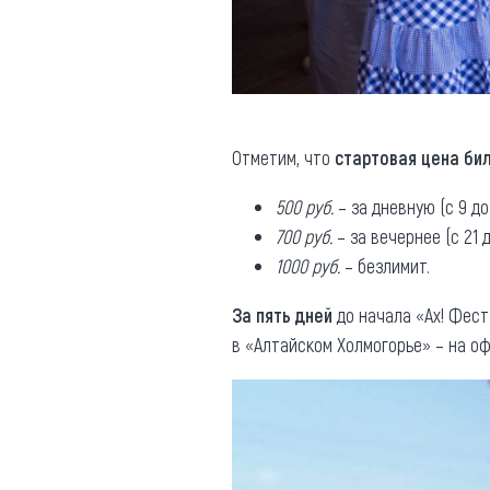
Отметим, что
стартовая цена би
500 руб.
– за дневную (с 9 до
700 руб.
– за вечернее (с 21 
1000 руб.
– безлимит.
За пять дней
до начала «Ах! Фес
в «Алтайском Холмогорье» – на 