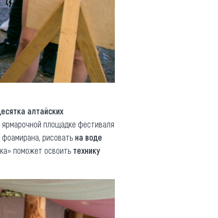
десятка алтайских
на ярмарочной площадке фестиваля
з фоамирана, рисовать
на воде
азка» поможет освоить
технику