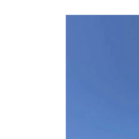
Где поесть
Кар
Нов
Рестораны
Кафе
Что 
Придорожные кафе
Другие рубрики
О нас
Реестр туроператоров
Алтайского края
Реестр туристических
агентств Алтайского края