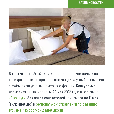
АРХИВ НОВОСТЕЙ
Что привезти (сувениры)
О регионе
Коллекция впечатлений
Другие рубрики
В третий раз
в Алтайском крае открыт
прием заявок на
конкурс профмастерства
в номинации «Лучший специалист
службы эксплуатации номерного фонда».
Конкурсные
испытания
запланированы
20 мая
2022 года в гостинице
«Барнаул»
.
Заявки от соискателей
принимают
по 11 мая
(включительно) в
региональном Управлении по развитию
туризма и курортной деятельности
.