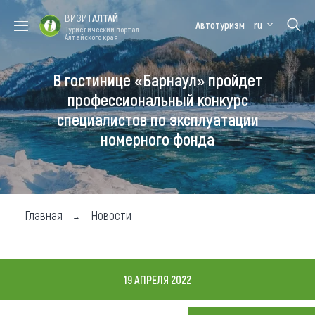
ВИЗИТ
АЛТАЙ
Автотуризм
ru
Туристический портал
Алтайского края
В гостинице «Барнаул» пройдет
Форум VISIT
Цветение
Медицинский
Алтайская
ALTAI
маральника
форум
зимовка
профессиональный конкурс
специалистов по эксплуатации
Туры
номерного фонда
Где побывать
Чем заняться
Где остановиться
Главная
Новости
Где поесть
Карта
19 АПРЕЛЯ 2022
Новости