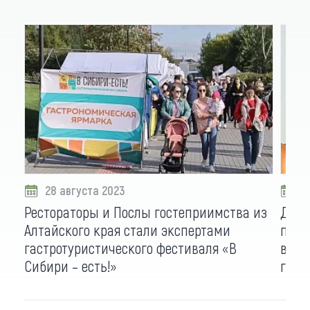
28 августа 2023
0
Рестораторы и Послы гостеприимства из
Двух
Алтайского края стали экспертами
преп
гастротуристического фестиваля «В
вклю
Сибири – есть!»
гост