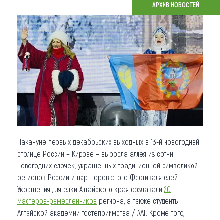
АРХИВ НОВОСТЕЙ
Что привезти (сувениры)
О регионе
Коллекция впечатлений
Другие рубрики
Накануне первых декабрьских выходных в 13-й новогодней
столице России – Кирове – выросла аллея из сотни
новогодних елочек, украшенных традиционной символикой
регионов России и партнеров этого Фестиваля елей.
Украшения для елки Алтайского края создавали
20
мастеров-ремесленников
региона, а также студенты
Алтайской академии гостеприимства / ААГ. Кроме того,