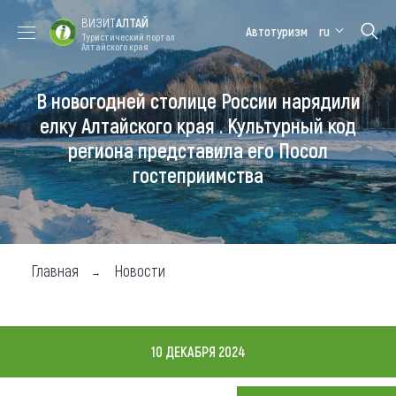
ВИЗИТ
АЛТАЙ
Автотуризм
ru
Туристический портал
Алтайского края
В новогодней столице России нарядили
Форум VISIT
Цветение
Медицинский
Алтайская
ALTAI
маральника
форум
зимовка
елку Алтайского края . Культурный код
региона представила его Посол
Туры
гостеприимства
Где побывать
Чем заняться
Где остановиться
Главная
Новости
Где поесть
Карта
10 ДЕКАБРЯ 2024
Новости