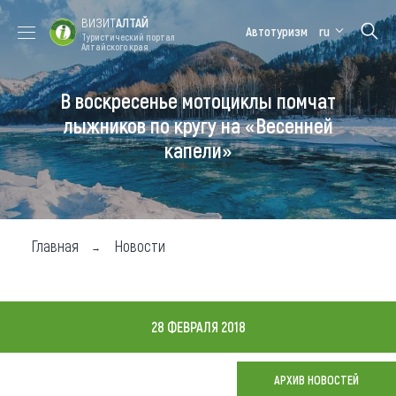
ВИЗИТ
АЛТАЙ
Автотуризм
ru
Туристический портал
Алтайского края
В воскресенье мотоциклы помчат
Форум VISIT
Цветение
Медицинский
Алтайская
ALTAI
маральника
форум
зимовка
лыжников по кругу на «Весенней
капели»
Туры
Где побывать
Чем заняться
Главная
Новости
Где остановиться
Где поесть
28 ФЕВРАЛЯ 2018
Карта
АРХИВ НОВОСТЕЙ
Новости