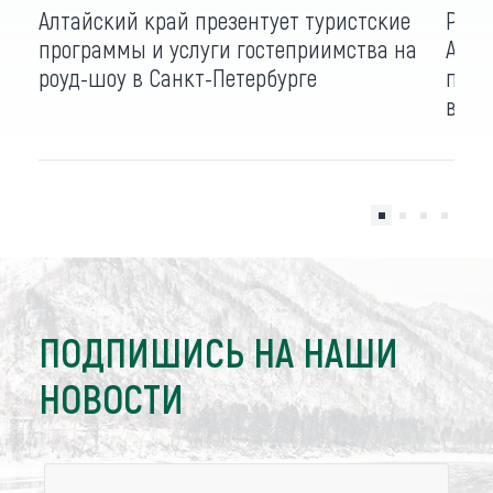
Алтайский край презентует туристские
Роуд
программы и услуги гостеприимства на
Алта
роуд-шоу в Санкт-Петербурге
през
в Ка
ПОДПИШИСЬ НА НАШИ
НОВОСТИ