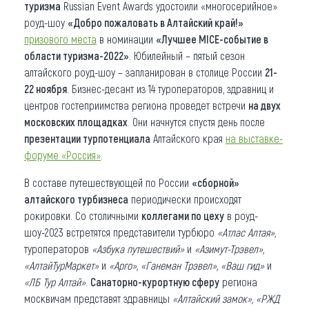
туризма
Russian Event Awards удостоили «многосерийное»
роуд-шоу
«Добро пожаловать в Алтайский край!»
призового места
в номинации
«Лучшее MICE-событие в
области туризма-2022»
. Юбилейный – пятый сезон
алтайского роуд-шоу – запланирован в столице России
21-
22 ноября
. Бизнес-десант из 14 туроператоров, здравниц и
центров гостеприимства региона проведет встречи
на двух
московских площадках
. Они начнутся спустя день после
презентации турпотенциала
Алтайского края
на выставке-
форуме «Россия»
.
В составе путешествующей по России
«сборной»
алтайского турбизнеса
периодически происходят
рокировки. Со столичными
коллегами по цеху
в роуд-
шоу-2023 встретятся представители турбюро
«Атлас Алтая»
,
туроператоров
«Азбука путешествий»
и
«Азимут-Трэвел»,
«АлтайТурМаркет»
и
«Арго», «Ганеман Трэвел», «Ваш гид»
и
«ЛБ Тур Алтай»
.
Санаторно-курортную сферу
региона
москвичам представят здравницы
«Алтайский замок», «РЖД