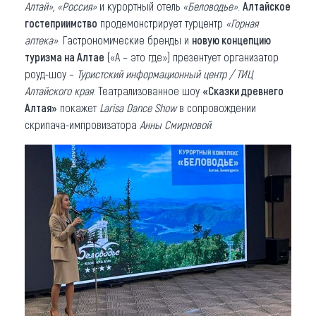
Алтай», «Россия»
и курортный отель
«Беловодье»
.
Алтайское
гостеприимство
продемонстрирует турцентр
«Горная
аптека»
. Гастрономические бренды и
новую концепцию
туризма на Алтае
(«А – это где») презентует организатор
роуд-шоу –
Туристский информационный центр / ТИЦ
Алтайского края
. Театрализованное шоу
«Сказки древнего
Алтая»
покажет
Larisa Dance Show
в сопровождении
скрипача-импровизатора
Анны Смирновой
.