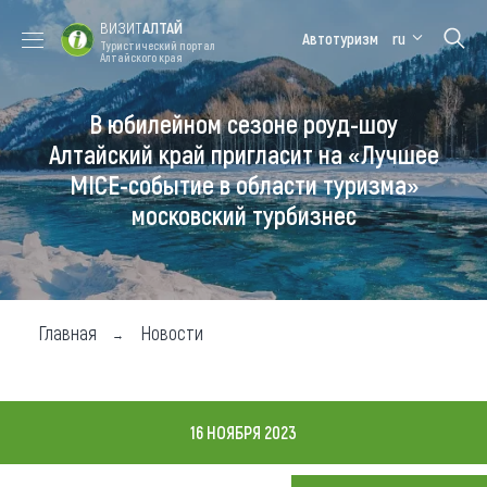
ВИЗИТ
АЛТАЙ
Автотуризм
ru
Туристический портал
Алтайского края
В юбилейном сезоне роуд-шоу
Форум VISIT
Цветение
Медицинский
Алтайская
ALTAI
маральника
форум
зимовка
Алтайский край пригласит на «Лучшее
MICE-событие в области туризма»
Туры
московский турбизнес
Где побывать
Чем заняться
Где остановиться
Главная
Новости
Где поесть
Карта
16 НОЯБРЯ 2023
Новости