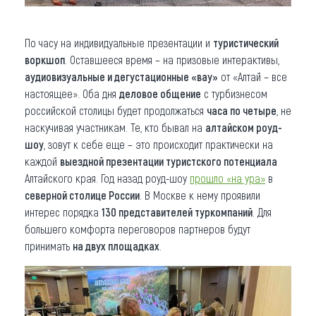
По часу на индивидуальные презентации и
туристический
воркшоп
. Оставшееся время – на призовые интерактивы,
аудиовизуальные и дегустационные «вау»
от «Алтай – все
настоящее». Оба дня
деловое общение
с турбизнесом
российской столицы будет продолжаться
часа по четыре
, не
наскучивая участникам. Те, кто бывал на
алтайском роуд-
шоу
, зовут к себе еще – это происходит практически на
каждой
выездной презентации туристского потенциала
Алтайского края. Год назад роуд-шоу
прошло «на ура»
в
северной столице России
. В Москве к нему проявили
интерес порядка
130 представителей туркомпаний
. Для
большего комфорта переговоров партнеров будут
принимать
на двух площадках
.