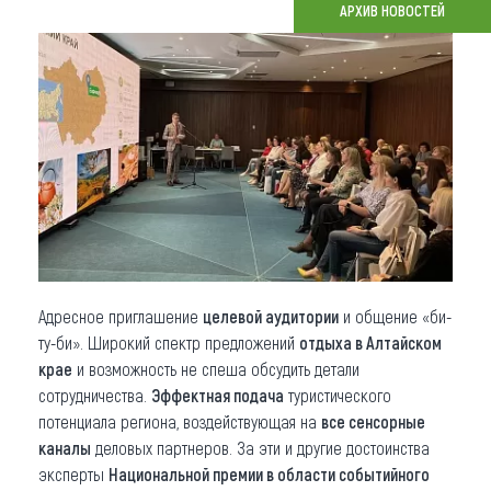
АРХИВ НОВОСТЕЙ
Что привезти (сувениры)
О регионе
Коллекция впечатлений
Другие рубрики
Адресное приглашение
целевой аудитории
и общение «би-
ту-би». Широкий спектр предложений
отдыха в Алтайском
крае
и возможность не спеша обсудить детали
сотрудничества.
Эффектная подача
туристического
потенциала региона, воздействующая на
все сенсорные
каналы
деловых партнеров. За эти и другие достоинства
эксперты
Национальной премии в области событийного