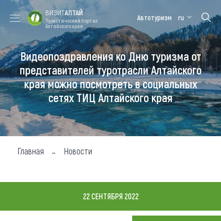
ВИЗИТ
АЛТАЙ
Автотуризм
ru
Туристический портал
Алтайского края
Видеопоздравления ко Дню туризма от
Форум VISIT
Цветение
Медицинский
Алтайская
ALTAI
маральника
форум
зимовка
представителей туротрасли Алтайского
края можно посмотреть в социальных
Туры
сетях ТИЦ Алтайского края
Где побывать
Чем заняться
Где остановиться
Главная
Новости
Где поесть
Карта
22 СЕНТЯБРЯ 2022
Новости