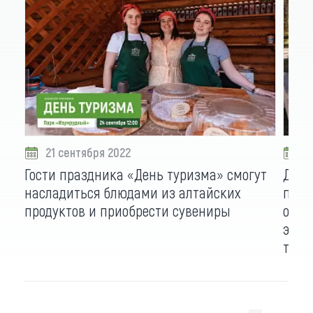
21 сентября 2022
2
Гости праздника «День туризма» смогут
Для 
насладиться блюдами из алтайских
парк
продуктов и приобрести сувениры
орга
экск
тури