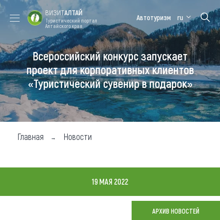
ВИЗИТ
АЛТАЙ
Автотуризм
ru
Туристический портал
Алтайского края
Всероссийский конкурс запускает
Форум VISIT
Цветение
Медицинский
Алтайская
ALTAI
маральника
форум
зимовка
проект для корпоративных клиентов
«Туристический сувенир в подарок»
Туры
Где побывать
Чем заняться
Главная
Новости
Где остановиться
Где поесть
19 МАЯ 2022
Карта
АРХИВ НОВОСТЕЙ
Новости