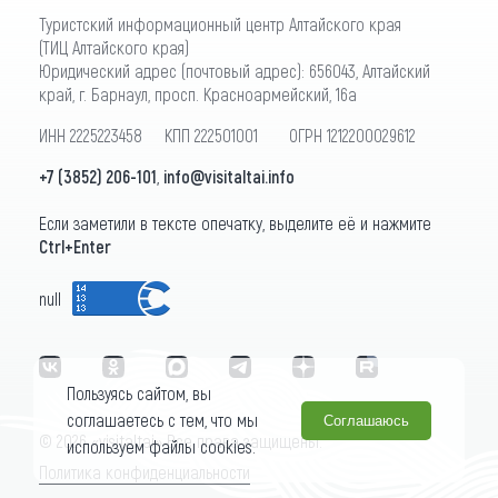
Туристский информационный центр Алтайского края
(ТИЦ Алтайского края)
Юридический адрес (почтовый адрес): 656043, Алтайский
край, г. Барнаул, просп. Красноармейский, 16а
ИНН 2225223458 КПП 222501001 ОГРН 1212200029612
+7 (3852) 206-101
,
info@visitaltai.info
Если заметили в тексте опечатку, выделите её и нажмите
Ctrl+Enter
null
Пользуясь сайтом, вы
соглашаетесь с тем, что мы
Соглашаюсь
© 2026 «visitaltai» Все права защищены.
используем файлы cookies.
Политика конфиденциальности