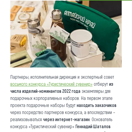
Что привезти (сувениры)
О регионе
Коллекция впечатлений
Другие рубрики
Партнеры, исполнительная дирекция и экспертный совет
восьмого конкурса «Туристический сувенир»
отберут
из
числа изделий-номинантов 2022 года
экземпляры для
подарочных корпоративных наборов. На первом этапе
проекта подарочные наборы будут
находить заказчиков
через посредство партнеров конкурса, а впоследствии –
реализовываться
через интернет-магазин
. Основатель
конкурса «Туристический сувенир»
Геннадий Шаталов