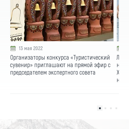
13 мая 2022
2
Организаторы конкурса «Туристический
Лучш
сувенир» приглашают на прямой эфир с
назо
председателем экспертного совета
Хака
ном