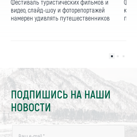
Фестиваль туристических фильмов и
Филь
видео, слайд-шоу и фоторепортажей
куль
намерен удивлять путешественников
приг
ПОДПИШИСЬ НА НАШИ
НОВОСТИ
Ваш e-mail
*