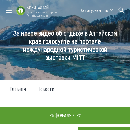
ВИЗИТ
АЛТАЙ
Автотуризм
ru
Туристический портал
Алтайского края
За новое видео об отдыхе в Алтайском
Форум VISIT
Цветение
Медицинский
Алтайская
ALTAI
маральника
форум
зимовка
крае голосуйте на портале
международной туристической
Туры
выставки MITT
Где побывать
Чем заняться
Где остановиться
Главная
Новости
Где поесть
Карта
25 ФЕВРАЛЯ 2022
Новости