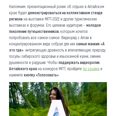
Напомним: презентационный ролик об отдыхе в Алтайском
крае будет
демонстрироваться на коллективном стенде
региона
на выставке MITT-2022 и других туристических
выставках и форумах. Его целевая аудитория –
молодое
поколение путешественников
, которым хочется
попробовать все самое-самое. Видеоряд с Алтая в
концентрированном виде собрал для них
самые манкие «А
это где»
: интригующую древность и впечатляющую природу,
посулы сибирского здоровья и изысканной кухни, сияние
душевности и радушия. Чтобы
поддержать видеоролик
Алтайского края
на конкурсе MITT, пройдите
по ссылке
и
нажмите
кнопку «Голосовать»
.