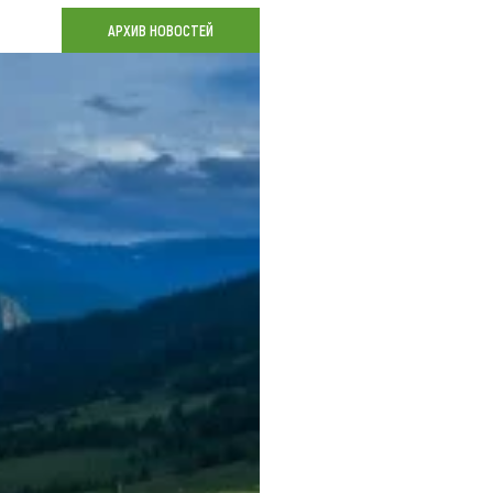
Коллекция впечатлений
АРХИВ НОВОСТЕЙ
Блог путешественника
Видеогалерея
тай
Фотогалерея