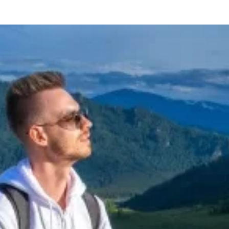
та
О регионе
ости
Общая информация
Как добраться
привезти (сувениры)
Люди, прославившие Ал
Карты и буклеты