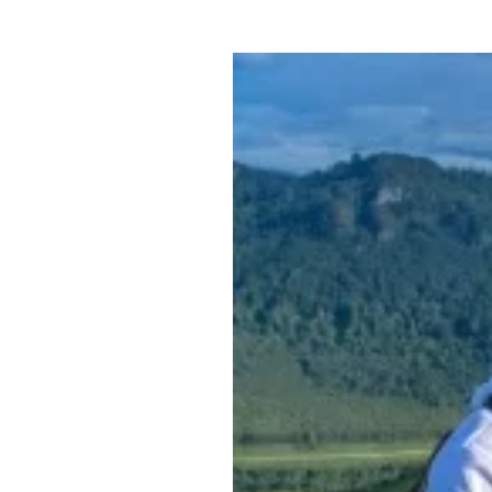
Где поесть
Кар
Нов
Рестораны
Кафе
Что 
Придорожные кафе
Другие рубрики
О нас
Реестр туроператоров
Алтайского края
Реестр туристических
агентств Алтайского края