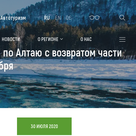
Автотуризм
RU
EN
DE
Алтайская зимовка
НОВОСТИ
О РЕГИОНЕ
О НАС
 по Алтаю с возвратом части
Где остановиться
бря
Санатории
Гостиницы, отели
Коттеджи, базы
Сельские усадьбы
Мотели, придорожные отели
30 ИЮЛЯ 2020