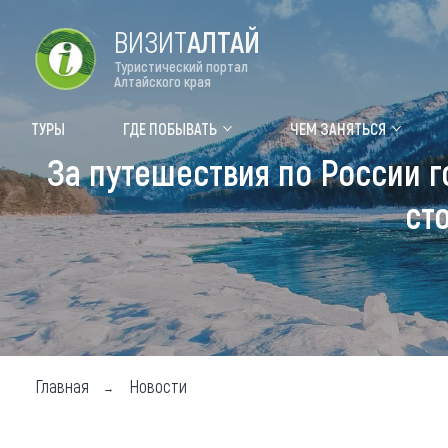
ВИЗИТ
АЛТАЙ
Туристический портал
Алтайского края
Форум VISIT ALTAI
Цвет
ТУРЫ
ГДЕ ПОБЫВАТЬ
ЧЕМ ЗАНЯТЬСЯ
За путешествия по России г
Туры
Где
ст
Объек
Объек
Объек
Топ т
Для м
Главная
Новости