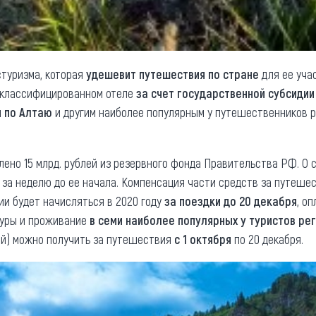
стуризма, которая
удешевит путешествия по стране
для ее уча
в классифицированном отеле
за счет государственной субсиди
и по Алтаю
и другим наиболее популярным у путешественников 
ено 15 млрд. рублей из резервного фонда Правительства РФ. О 
 за неделю до ее начала. Компенсация части средств за путешес
и будет начисляться в 2020 году
за поездки до 20 декабря
, о
туры и проживание
в семи наиболее популярных у туристов ре
ай) можно получить за путешествия
с 1 октября
по 20 декабря.