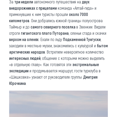
За
три недели
автономного путешествия на
двух
внедорожниках с прицепами
команда «Алтай-гида» и
примкнувшие к ним туристы прошли
около 7000
километров
. Они добрались южной границы полуострова
Таймыр и до
самого северного поселка
в Эвенкии. Видели
отроги
гигантского плато Путорана
, оленьи стада и скачки
верхом на оленях
. Ехали по льду
Подкаменной Тунгуски
,
заходили в местные музеи, знакомились с культурой и
бытом
арктических народов
. Встретили невероятное количество
интересных людей
, общение с которыми можно выделить
«в отдельную главу». Как готовятся эти
экстремальные
экспедиции
и продумывается маршрут, гости турклуба в
«Шишковке» узнают от руководителя группы
Дмитрия
Юрочкина
.