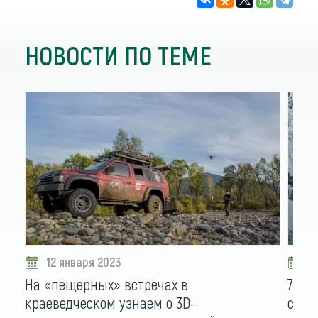
НОВОСТИ ПО ТЕМЕ
12 января 2023
0
На «пещерных» встречах в
700 
краеведческом узнаем о 3D-
смыс