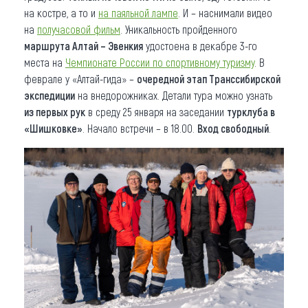
на костре, а то и
на паяльной лампе
. И – наснимали видео
на
получасовой фильм
. Уникальность пройденного
маршрута Алтай – Эвенкия
удостоена в декабре 3-го
места на
Чемпионате России по спортивному туризму
. В
феврале у «Алтай-гида» –
очередной этап Транссибирской
экспедиции
на внедорожниках. Детали тура можно узнать
из первых рук
в среду 25 января на заседании
турклуба в
«Шишковке»
. Начало встречи – в 18.00.
Вход свободный
.