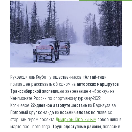
Что привезти (сувениры)
О регионе
Коллекция впечатлений
Другие рубрики
Руководитель Клуба путешественников
«Алтай-гид»
приглашен рассказать об одном из
авторских маршрутов
Транссибирской экспедиции
, завоевавшем «бронзу» на
Чемпионате России по спортивному туризму-2022.
Кольцевое
22-дневное автопутешествие
из Барнаула за
Полярный круг команда из
восьми человек
во главе со
старшим гидом проекта
Дмитрием Юрочкиным
совершила в
марте прошлого года.
Труднодоступные районы
, попасть в