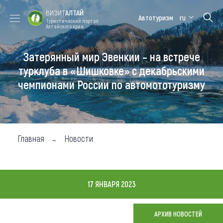
ВИЗИТ
АЛТАЙ
Автотуризм
ru
Туристический портал
Алтайского края
Затерянный мир Эвенкии – на встрече
Форум VISIT
Цветение
Медицинский
Алтайская
ALTAI
маральника
форум
зимовка
турклуба в «Шишковке» с декабрьскими
чемпионами России по автомототуризму
Туры
Где побывать
Чем заняться
Главная
Новости
Где остановиться
Где поесть
17 ЯНВАРЯ 2023
Карта
АРХИВ НОВОСТЕЙ
Новости