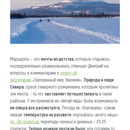
Маршруты – это
мечты из детства
, которые стараюсь
последовательно реализовывать, отвечает Дмитрий на
вопросы в комментариях к
отчету об
экспедиции
«Затерянный мир Эвенкии».
Природа и люди
Севера
, ореол северного романтизма, которым пропитаны
эти места, – то, что
заставляет путешествовать
в таких
районах. У экстремалов из «Алтай-гида» была возможность
не спеша все рассмотреть
. Погода их «баловала»: самая
низкая
температура на рассвете
опускалась «всего лишь»
до -38 градусов
, перепады ночных и дневных – 20-25
градусов.
Теплых ночевок почти не было
, еду готовили то