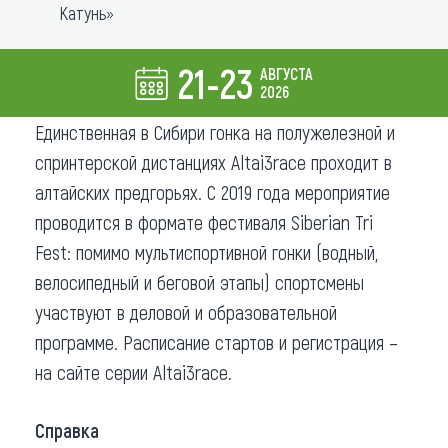
Катунь»
Что привезти (сувениры)
21-23
АВГУСТА
О регионе
2026
Коллекция впечатлений
Единственная в Сибири гонка на полужелезной и
спринтерской дистанциях Altai3race проходит в
Другие рубрики
алтайских предгорьях. С 2019 года мероприятие
проводится в формате фестиваля Siberian Tri
Fest: помимо мультиспортивной гонки (водный,
велосипедный и беговой этапы) спортсмены
участвуют в деловой и образовательной
программе. Расписание стартов и регистрация –
на сайте серии Altai3race.
Справка