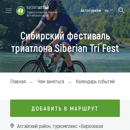
ВИЗИТ
АЛТАЙ
Автотуризм
ru
Туристический портал
Алтайского края
Сибирский фестиваль
Форум VISIT
Цветение
Медицинский
Алтайская
ALTAI
маральника
форум
зимовка
триатлона Siberian Tri Fest
Туры
Где побывать
Чем заняться
Главная
Чем заняться
Календарь событий
Где остановиться
Где поесть
ДОБАВИТЬ В МАРШРУТ
Карта
ДОБАВИТЬ В МАРШРУТ
Алтайский район, туркомплекс «Бирюзовая
Новости