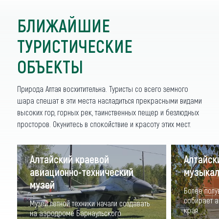
БЛИЖАЙШИЕ
ТУРИСТИЧЕСКИЕ
ОБЪЕКТЫ
Природа Алтая восхитительна. Туристы со всего земного
шара спешат в эти места насладиться прекрасными видами
высоких гор, горных рек, таинственных пещер и безлюдных
просторов. Окунитесь в спокойствие и красоту этих мест.
Алтайский краевой
Алтайск
авиационно-технический
музыкал
музей
Более полу
собирает а
Музей летной техники начали создавать
края.
на аэродроме Барнаульского