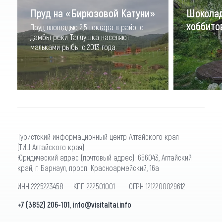
Пруд на «Бирюзовой Катуни»
Шоколад
хоббито
Пруд площадью 2,5 гектара в районе
дамбы реки Талдушка населяют
мальками рыбы с 2013 года.
Туристский информационный центр Алтайского края
(ТИЦ Алтайского края)
Юридический адрес (почтовый адрес): 656043, Алтайский
край, г. Барнаул, просп. Красноармейский, 16а
ИНН 2225223458 КПП 222501001 ОГРН 1212200029612
+7 (3852) 206-101
,
info@visitaltai.info