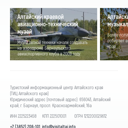
Алтайский краевой
Алтайск
авиационно-технический
музыкал
музей
Более полу
собирает а
Музей летной техники начали создавать
края.
на аэродроме Барнаульского
авиаспортивного клуба в 2009 году.
Туристский информационный центр Алтайского края
(ТИЦ Алтайского края)
Юридический адрес (почтовый адрес): 656043, Алтайский
край, г. Барнаул, просп. Красноармейский, 16а
ИНН 2225223458 КПП 222501001 ОГРН 1212200029612
+7 (3852) 206-101
,
info@visitaltai.info