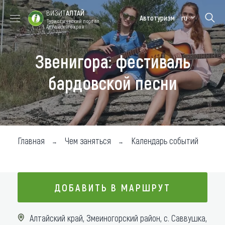
ВИЗИТ
АЛТАЙ
Автотуризм
ru
Туристический портал
Алтайского края
Звенигора: фестиваль
Форум VISIT
Цветение
Медицинский
Алтайская
ALTAI
маральника
форум
зимовка
бардовской песни
Туры
Где побывать
Чем заняться
Главная
Чем заняться
Календарь событий
Где остановиться
Где поесть
ДОБАВИТЬ В МАРШРУТ
Карта
ДОБАВИТЬ В МАРШРУТ
Алтайский край, Змеиногорский район, с. Саввушка,
Новости