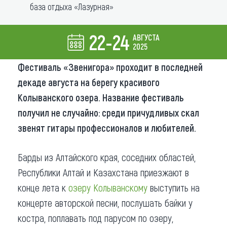
база отдыха «Лазурная»
Что привезти (сувениры)
22-24
АВГУСТА
О регионе
2025
Коллекция впечатлений
Фестиваль «Звенигора» проходит в последней
декаде августа на берегу красивого
Другие рубрики
Колыванского озера. Название фестиваль
получил не случайно: среди причудливых скал
звенят гитары профессионалов и любителей.
Барды из Алтайского края, соседних областей,
Республики Алтай и Казахстана приезжают в
конце лета к
озеру Колыванскому
выступить на
концерте авторской песни, послушать байки у
костра, поплавать под парусом по озеру,