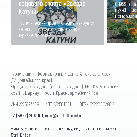
ездового спорта «Звезда
С 1999 года
Катуни»
музей прио
мемориальн
Туристический проект специализируется
на экологическом и спортивном
туризме по Алтаю.
Туристский информационный центр Алтайского края
(ТИЦ Алтайского края)
Юридический адрес (почтовый адрес): 656043, Алтайский
край, г. Барнаул, просп. Красноармейский, 16а
ИНН 2225223458 КПП 222501001 ОГРН 1212200029612
+7 (3852) 206-101
,
info@visitaltai.info
Если заметили в тексте опечатку, выделите её и нажмите
Ctrl+Enter