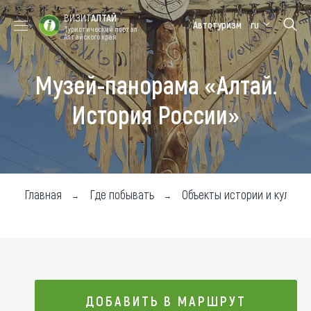
ВИЗИТ
АЛТАЙ
Автотуризм
ru
Туристический портал
Алтайского края
Музей-панорама «Алтай.
Форум VISIT
Цветение
Медицинский
Алтайская
ALTAI
маральника
форум
зимовка
История России»
Туры
Где побывать
Чем заняться
Главная
Где побывать
Объекты истории и культур
Где остановиться
Где поесть
Карта
ДОБАВИТЬ В МАРШРУТ
Новости