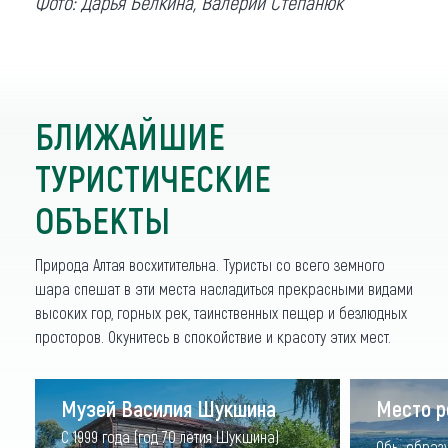
Фото: Дарья Белкина, Валерий Степанюк
БЛИЖАЙШИЕ
ТУРИСТИЧЕСКИЕ
ОБЪЕКТЫ
Природа Алтая восхитительна. Туристы со всего земного
шара спешат в эти места насладиться прекрасными видами
высоких гор, горных рек, таинственных пещер и безлюдных
просторов. Окунитесь в спокойствие и красоту этих мест.
Музей Василия Шукшина
Место р
С 1999 года (год 70 летия Шукшина)
Обь образу