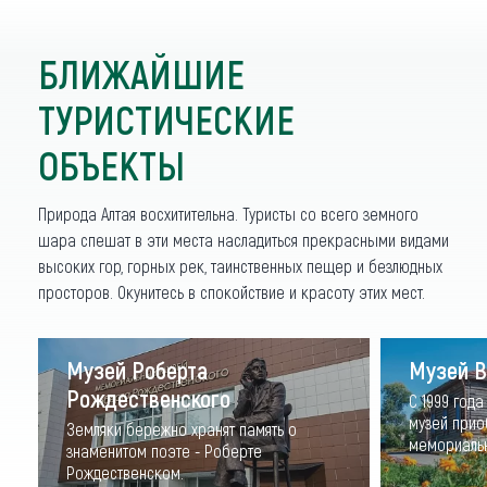
БЛИЖАЙШИЕ
ТУРИСТИЧЕСКИЕ
ОБЪЕКТЫ
Природа Алтая восхитительна. Туристы со всего земного
шара спешат в эти места насладиться прекрасными видами
высоких гор, горных рек, таинственных пещер и безлюдных
просторов. Окунитесь в спокойствие и красоту этих мест.
Музей Роберта
Музей В
Рождественского
С 1999 года
музей прио
Земляки бережно хранят память о
мемориальн
знаменитом поэте - Роберте
Рождественском.