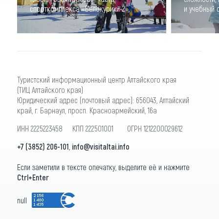
спорткомплекса «Белокурихи-2».
и учебный 
Туристский информационный центр Алтайского края
(ТИЦ Алтайского края)
Юридический адрес (почтовый адрес): 656043, Алтайский
край, г. Барнаул, просп. Красноармейский, 16а
ИНН 2225223458 КПП 222501001 ОГРН 1212200029612
+7 (3852) 206-101
,
info@visitaltai.info
Если заметили в тексте опечатку, выделите её и нажмите
Ctrl+Enter
null