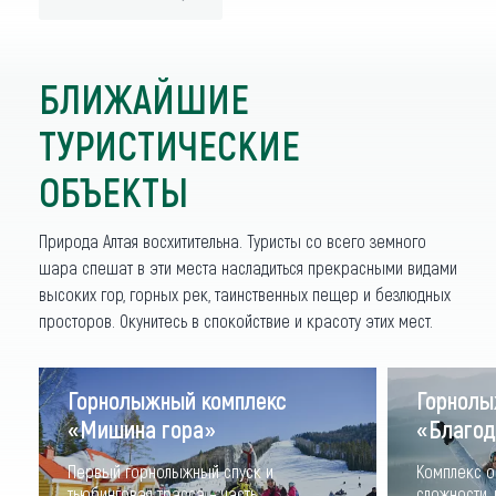
ПОКАЗАТЬ ЕЩЁ
Ресторанный
Ресторан-
Ресторан
комплекс
БЛИЖАЙШИЕ
пивоварня
Beershale/
ПОКАЗАТЬ ЕЩЁ
«Пятое
Beaver/
ТУРИСТИЧЕСКИЕ
Биршале
колесо»
Бивер
ПОКАЗАТЬ ЕЩЁ
ОБЪЕКТЫ
Природа Алтая восхитительна. Туристы со всего земного
шара спешат в эти места насладиться прекрасными видами
высоких гор, горных рек, таинственных пещер и безлюдных
просторов. Окунитесь в спокойствие и красоту этих мест.
Горнолыжный комплекс
Горнолы
«Мишина гора»
«Благод
Первый горнолыжный спуск и
Комплекс о
тьюбинговая трасса – часть
сложности, 