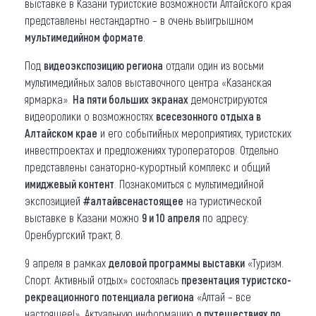
выставке в Казани туристские возможности Алтайского края
представлены нестандартно – в очень выигрышном
мультимедийном формате
.
Под
видеоэкспозицию региона
отдали один из восьми
мультимедийных залов выставочного центра «Казанская
ярмарка».
На пяти больших экранах
демонстрируются
видеоролики о возможностях
всесезонного отдыха в
Алтайском крае
и его событийных мероприятиях, туристских
инвестпроектах и предложениях туроператоров. Отдельно
представлены санаторно-курортный комплекс и общий
имиджевый контент
. Познакомиться с мультимедийной
экспозицией
#алтайвсенастоящее
на туристической
выставке в Казани можно
9 и 10 апреля
по адресу:
Оренбургский тракт, 8.
9 апреля в рамках
деловой программы выставки
«Туризм.
Спорт. Активный отдых» состоялась
презентация туристско-
рекреационного потенциала региона
«Алтай – все
настоящее!». Актуальную информацию
о путешествиях по