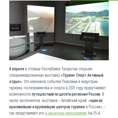
Что привезти (сувениры)
О регионе
Коллекция впечатлений
Другие рубрики
9 апреля
в столице Республики Татарстан открыли
специализированную выставку
«Туризм. Спорт. Активный
отдых»
. Это ключевое событие Поволжья в индустрии
туризма, гостеприимства и спорта в 2021 году представляет
возможности
путешествий по десяти регионам России
. В
числе экспонентов выставки – Алтайский край: «
один из
красивейших и крупнейших центров туризма
в России», –
так представляют его
в аккаунтах мероприятия
. На 25-й