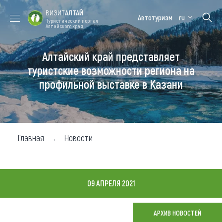
ВИЗИТ
АЛТАЙ
Автотуризм
ru
Туристический портал
Алтайского края
Алтайский край представляет
Форум VISIT
Цветение
Медицинский
Алтайская
ALTAI
маральника
форум
зимовка
туристские возможности региона на
профильной выставке в Казани
Туры
Где побывать
Чем заняться
Главная
Новости
Где остановиться
Где поесть
09 АПРЕЛЯ 2021
Карта
АРХИВ НОВОСТЕЙ
Новости