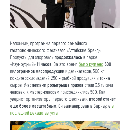
Напомним, программа первого семейного
гастрономического фестиваля «Алтайские бренды.
Продукты для здоровья»
продолжалась
в парке
«Изумрудный»
11 часов
. За это время
было куплено
600
килограммов мясопродукции
и деликатесов, 300 кг
кондитерских изделий, 250 – рыбной продукции и тонна
сыров. Участниками
розыгрыша призов
стали 3,5 тысячи
человек, к мастер-классам присоединились 500. Как
уверяют организаторы первого фестиваля,
второй станет
еще более масштабным
. Он запланирован в Барнауле
в
последней декаде августа
.