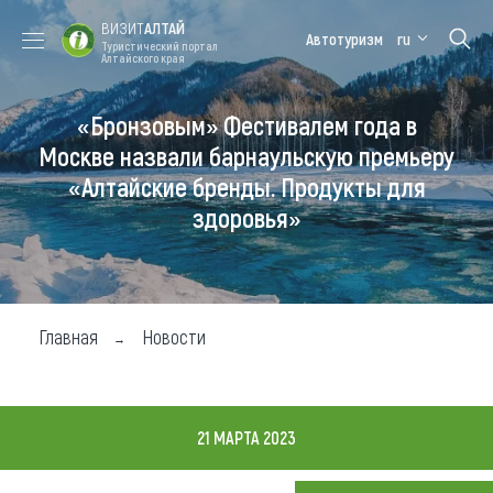
ВИЗИТ
АЛТАЙ
Автотуризм
ru
Туристический портал
Алтайского края
«Бронзовым» Фестивалем года в
Форум VISIT
Цветение
Медицинский
Алтайская
ALTAI
маральника
форум
зимовка
Москве назвали барнаульскую премьеру
«Алтайские бренды. Продукты для
Туры
здоровья»
Где побывать
Чем заняться
Где остановиться
Главная
Новости
Где поесть
Карта
21 МАРТА 2023
Новости