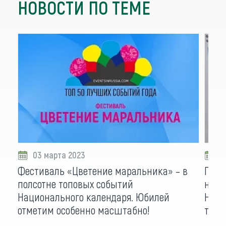
НОВОСТИ ПО ТЕМЕ
03 марта 2023
2
Фестиваль «Цветение маральника» – в
Пять
полсотне топовых событий
номи
Национального календаря. Юбилей
Наци
отметим особенно масштабно!
тури