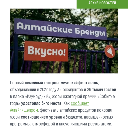
АРХИВ НОВОСТЕЙ
Что привезти (сувениры)
О регионе
Коллекция впечатлений
Другие рубрики
Первый
семейный гастрономический фестиваль
,
объединивший в 2022 году 39 резидентов и
26 тысяч гостей
в парке «Изумрудный», жюри ежегодной премии «Событие
года»
удостоило 3-го места
. Как
сообщает
Алтайпищепром
, фестиваль алтайских продуктов покорил
жюри
соотношением уровня и бюджета
, насыщенностью
программы, атмосферой и впечатляющими результатами.