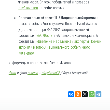
членов жюри. Список победителей и призеров
опубликован
на сайте премии.
Попечительский совет 11-й Национальной премии
в
области событийного туризма Russian Event Awards
удостоил Гран-при REA-2022 гастрономический
фестиваль
«АХ! Фест»
в «Алтайском Холмогорье». А
фестиваль
«Цветение маральника» эксперты Премии
включили в топ-50 Национального событийного
календаря
.
Информацию подготовила Елена Михова.
Фото
и фото
анонса
–
altaybrand22
/ Леры Назаровой
.