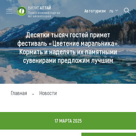
ВИЗИТ
АЛТАЙ
Автотуризм
ru
Туристический портал
Алтайского края
Десятки тысяч гостей примет
Форум VISIT
Цветение
Медицинский
Алтайская
ALTAI
маральника
форум
зимовка
фестиваль «Цветение маральника».
Кормить и наделять их памятными
Туры
сувенирами предложим лучшим
Где побывать
Чем заняться
Где остановиться
Главная
Новости
Где поесть
Карта
17 МАРТА 2025
Новости