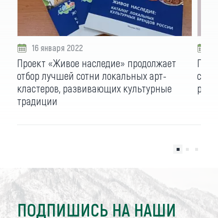
16 января 2022
1
Проект «Живое наследие» продолжает
Пять
отбор лучшей сотни локальных арт-
сиби
кластеров, развивающих культурные
рест
традиции
ПОДПИШИСЬ НА НАШИ