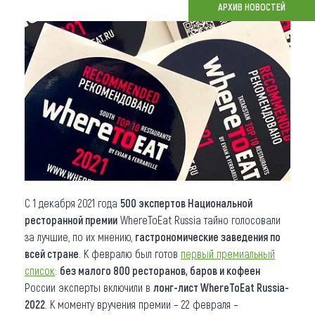
АРХИВ НОВОСТЕЙ
Что привезти (сувениры)
О регионе
Коллекция впечатлений
Другие рубрики
С 1 декабря 2021 года
500 экспертов Национальной
ресторанной премии
WhereToEat Russia тайно голосовали
за лучшие, по их мнению,
гастрономические заведения по
всей стране
. К февралю был готов
первый премиальный
список
:
без малого 800 ресторанов, баров и кофеен
России эксперты включили в
лонг-лист WhereToEat Russia-
2022
. К моменту вручения премии – 22 февраля –