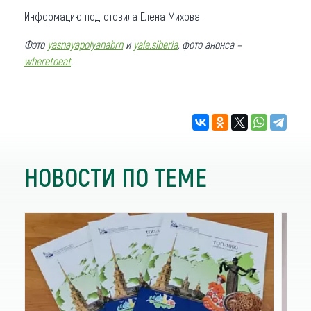
Информацию подготовила Елена Михова.
Фото
yasnayapolyanabrn
и
yale.siberia
, фото анонса –
wheretoeat
.
НОВОСТИ ПО ТЕМЕ