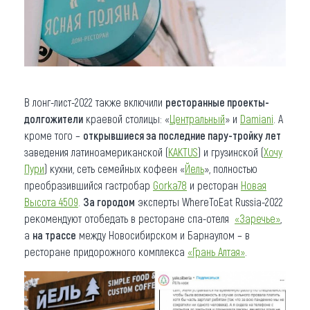
В лонг-лист-2022 также включили
ресторанные
проекты-
долгожители
краевой столицы: «
Центральный
» и
Damiani
. А
кроме того –
открывшиеся за последние пару-тройку лет
заведения латиноамериканской (
KAKTUS
) и грузинской (
Хочу
Пури
) кухни, сеть семейных кофеен «
Йель
», полностью
преобразившийся гастробар
Gorka78
и ресторан
Новая
Высота 4509
.
За городом
эксперты WhereToEat Russia-2022
рекомендуют отобедать в ресторане спа-отеля
«Заречье»
,
а
на трассе
между Новосибирском и Барнаулом – в
ресторане придорожного комплекса
«Грань Алтая»
.