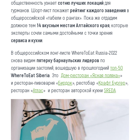
общественность узнает
сотню лучших локаций
для
гурманов. Шорт-лист покажет
рейтинг каждого заведения
в
общероссийской «табели о рангах». Пока же отдадим
должное тем
14 вкусным местам Алтайского края
, которые
эксперты сочли самыми достойными с точки зрения
сервиса и кухни
.
В общероссийском лонг-листе WhereToEat Russia-2022
снова видим
пятерку барнаульских лидеров
по
организации застолий, вошедшую в прошлогодний
топ-50
WhereToEat Siberia
. Это
Дом-ресторан «Ясная поляна»
»
и ресторан-пивоварня «
Бирдок
», рестобар «
Крафт Бургер
»,
ресторан «
Атлас
» и ресторан авторской кухни
SREDA
.