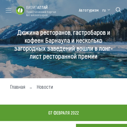
ВИЗИТ
АЛТАЙ
Автотуризм
ru
Туристический портал
Алтайского края
Дюжина ресторанов, гастробаров и
Форум VISIT
Цветение
Медицинский
Алтайская
ALTAI
маральника
форум
зимовка
кофеен Барнаула и несколько
загородных заведений вошли в лонг-
Туры
лист ресторанной премии
Где побывать
Чем заняться
Где остановиться
Главная
Новости
Где поесть
Карта
07 ФЕВРАЛЯ 2022
Новости