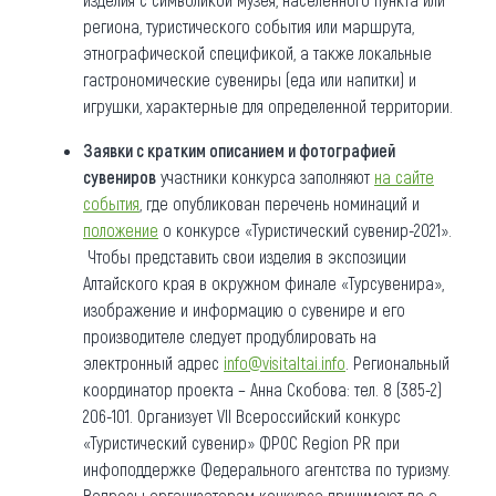
региона, туристического события или маршрута,
этнографической спецификой, а также локальные
гастрономические сувениры (еда или напитки) и
игрушки, характерные для определенной территории.
Заявки с кратким описанием и фотографией
сувениров
участники конкурса заполняют
на сайте
события
, где опубликован перечень номинаций и
положение
о конкурсе «Туристический сувенир-2021».
Чтобы представить свои изделия в экспозиции
Алтайского края в окружном финале «Турсувенира»,
изображение и информацию о сувенире и его
производителе следует продублировать на
электронный адрес
info@visitaltai.info
. Региональный
координатор проекта – Анна Скобова: тел. 8 (385-2)
206-101. Организует VII Всероссийский конкурс
«Туристический сувенир» ФРОС Region PR при
инфоподдержке Федерального агентства по туризму.
Вопросы организаторам конкурса принимают по e-