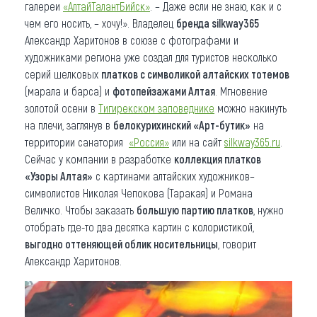
галереи
«АлтайТалантБийск»
. – Даже если не знаю, как и с
чем его носить, – хочу!». Владелец
бренда silkway365
Александр Харитонов в союзе с фотографами и
художниками региона уже создал для туристов несколько
серий шелковых
платков с символикой алтайских тотемов
(марала и барса) и
фотопейзажами Алтая
. Мгновение
золотой осени в
Тигирекском заповеднике
можно накинуть
на плечи, заглянув в
белокурихинский «Арт-бутик»
на
территории санатория
«Россия»
или на сайт
silkway365.ru
.
Сейчас у компании в разработке
коллекция платков
«Узоры Алтая»
с картинами алтайских художников–
символистов Николая Чепокова (Таракая) и Романа
Величко. Чтобы заказать
большую партию платков
, нужно
отобрать где-то два десятка картин с колористикой,
выгодно оттеняющей облик носительницы
, говорит
Александр Харитонов.