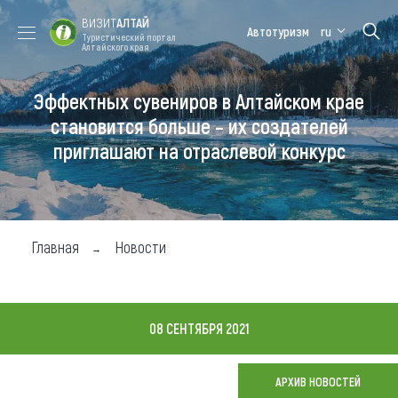
ВИЗИТ
АЛТАЙ
Автотуризм
ru
Туристический портал
Алтайского края
Эффектных сувениров в Алтайском крае
Форум VISIT
Цветение
Медицинский
Алтайская
ALTAI
маральника
форум
зимовка
становится больше – их создателей
приглашают на отраслевой конкурс
Туры
Где побывать
Чем заняться
Главная
Новости
Где остановиться
Где поесть
08 СЕНТЯБРЯ 2021
Карта
АРХИВ НОВОСТЕЙ
Новости