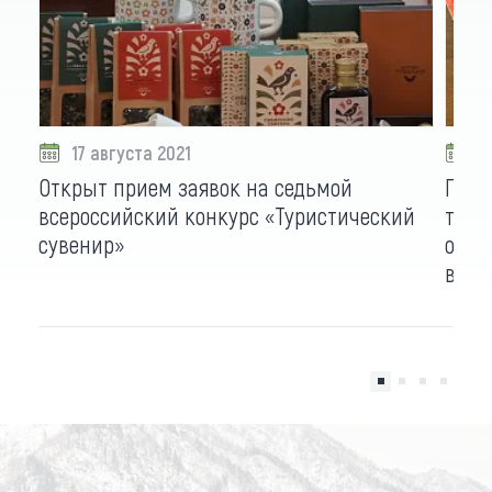
17 августа 2021
2
Открыт прием заявок на седьмой
Посо
всероссийский конкурс «Туристический
тури
сувенир»
орга
всер