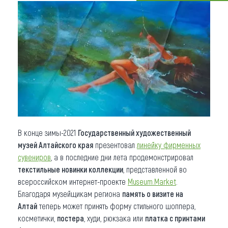
Что привезти (сувениры)
О регионе
Коллекция впечатлений
Другие рубрики
В конце зимы-2021
Государственный художественный
музей Алтайского края
презентовал
линейку фирменных
сувениров
, а в последние дни лета продемонстрировал
текстильные новинки коллекции
, представленной во
всероссийском интернет-проекте
Museum.Market
.
Благодаря музейщикам региона
память о визите на
Алтай
теперь может принять форму стильного шоппера,
косметички,
постера
, худи, рюкзака или
платка с принтами