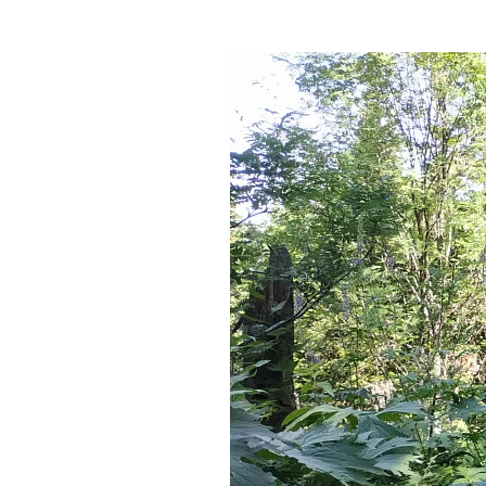
Где поесть
Кар
Нов
Рестораны
Кафе
Что 
Придорожные кафе
Другие рубрики
О нас
Реестр туроператоров
Алтайского края
Реестр туристических
агентств Алтайского края