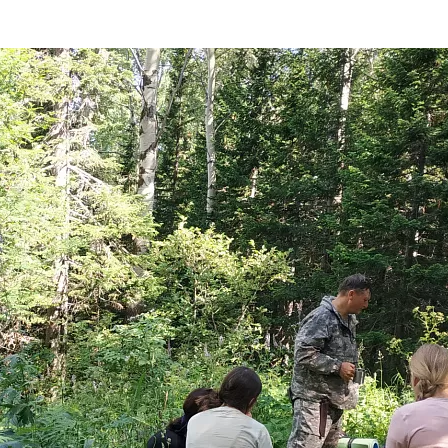
та
О регионе
ости
Общая информация
Как добраться
привезти (сувениры)
Люди, прославившие Ал
Карты и буклеты