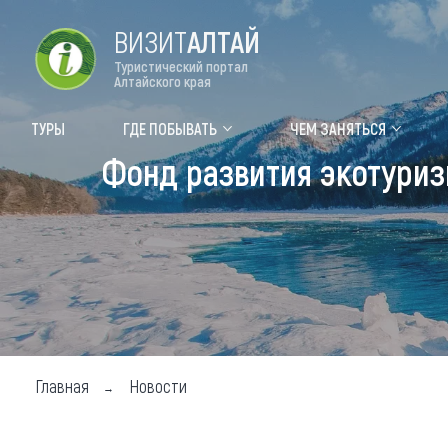
ВИЗИТ
АЛТАЙ
Туристический портал
Алтайского края
Форум VISIT ALTAI
Цвет
ТУРЫ
ГДЕ ПОБЫВАТЬ
ЧЕМ ЗАНЯТЬСЯ
Фонд развития экотуриз
Туры
Где
Объек
Объек
Объек
Топ т
Для м
Главная
Новости