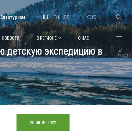
Автотуризм
RU
EN
DE
Алтайская зимовка
НОВОСТИ
О РЕГИОНЕ
О НАС
ую детскую экспедицию в
Где остановиться
Санатории
Гостиницы, отели
Коттеджи, базы
Сельские усадьбы
Мотели, придорожные отели
20 ИЮЛЯ 2022