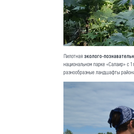
Обращения граждан
Противодействие коррупции
Пилотная
эколого-познаватель
национальном парке «Салаир» с 1 
разнообразные ландшафты района,