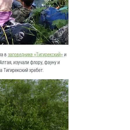
ла в
заповеднике «Тигирекский»
и
Алтая, изучали флору, фауну и
а Тигирекский хребет.