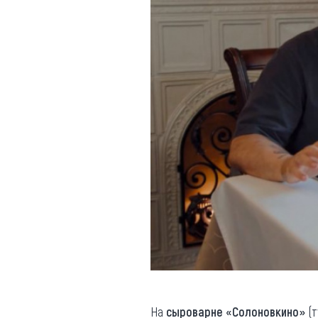
На
сыроварне «Солоновкино»
(т