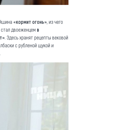
рейшина
«кормит огонь»
, из чего
е стал двоеженцем
в
ет»
. Здесь хранят рецепты вековой
лбаски с рубленой щукой и
.