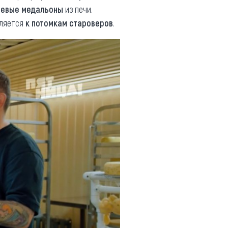
невые медальоны
из печи.
вляется
к потомкам староверов
.