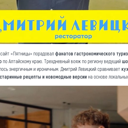
 сайт «Пятницы» порадовал
фанатов гастрономического тури
о
по Алтайскому краю. Трехдневный вояж по региону ведущий
шо
лось энергичным и ироничным. Дмитрий Левицкий сравнивает
ку
старинные рецепты и новомодные версии
на основе локальных