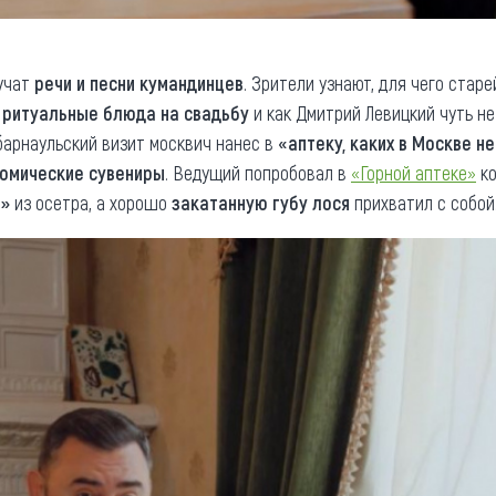
учат
речи и песни кумандинцев
. Зрители узнают, для чего ста
т
ритуальные блюда на свадьбу
и как Дмитрий Левицкий чуть н
барнаульский визит москвич нанес в
«аптеку, каких в Москве н
омические сувениры
. Ведущий попробовал в
«Горной аптеке»
ко
ь»
из осетра, а хорошо
закатанную губу лося
прихватил с собой