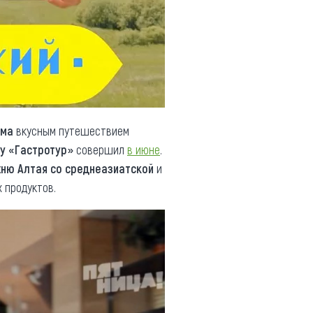
зма
вкусным путешествием
у «Гастротур»
совершил
в июне
.
хню Алтая со среднеазиатской
и
 продуктов.