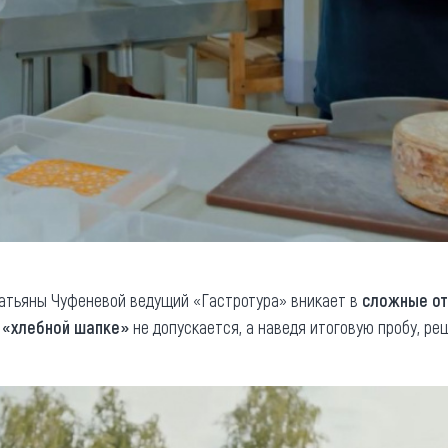
атьяны Чуфеневой ведущий «Гастротура» вникает в
сложные от
 «хлебной шапке»
не допускается, а наведя итоговую пробу, ре