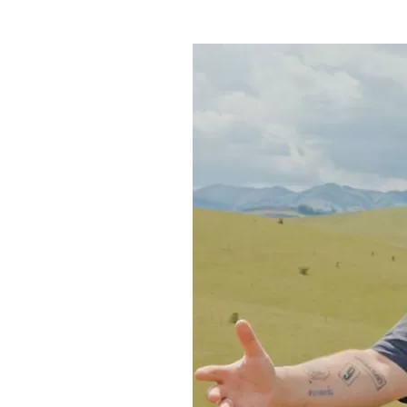
Где поесть
Кар
Нов
Рестораны
Кафе
Что 
Придорожные кафе
Другие рубрики
О нас
Реестр туроператоров
Алтайского края
Реестр туристических
агентств Алтайского края