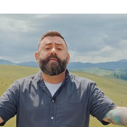
та
О регионе
ости
Общая информация
Как добраться
привезти (сувениры)
Люди, прославившие Ал
Карты и буклеты