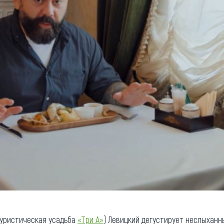
уристическая усадьба
«Три А»
) Левицкий дегустирует неслыхан