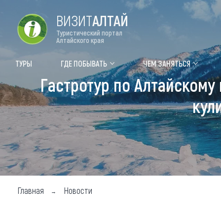
ВИЗИТ
АЛТАЙ
Туристический портал
Алтайского края
Форум VISIT ALTAI
Цвет
ТУРЫ
ГДЕ ПОБЫВАТЬ
ЧЕМ ЗАНЯТЬСЯ
Гастротур по Алтайскому
Туры
Где
кул
Объек
Объек
Объек
Топ т
Для м
Главная
Новости