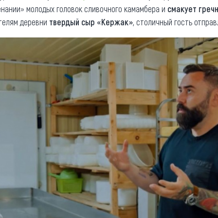
ленании» молодых головок сливочного камамбера и
смакует греч
телям деревни
твердый сыр «Кержак»
, столичный гость отпра