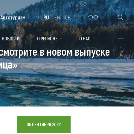
Автотуризм
RU
EN
DE
Алтайская зимовка
НОВОСТИ
О РЕГИОНЕ
О НАС
смотрите в новом выпуске
Где остановиться
ица»
Санатории
Гостиницы, отели
Коттеджи, базы
Сельские усадьбы
Мотели, придорожные отели
05 СЕНТЯБРЯ 2022