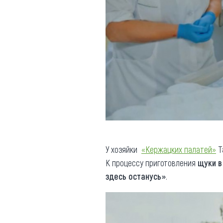
У хозяйки
«Кержацких палатей»
Т
К процессу приготовления
щуки в
здесь останусь»
.