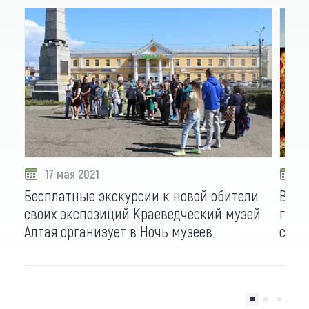
17 мая 2021
1
Бесплатные экскурсии к новой обители
В ра
своих экспозиций Краеведческий музей
гарм
Алтая организует в Ночь музеев
стар