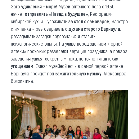
Зато
удивления – море!
Музей аптечного дела с 19.30
начнет
отправлять «Назад в будущее»
, Ресторация
сибирской кухни – усаживать
за стол с самоваром
, маэстро
стимпанка – разговаривать с
д
у
хами старого Барнаула
,
разгадывать загадки подсознания и ставить
психологические опыты. На улице перед зданием «Горной
аптеки» прохожих развеселят ведущие праздника, а повара
заведения удивят секретным пока, но точно
гигантским
угощением
. Финал музейной ночи в самой первой аптеке
Барнаула пройдет под з
ажигательную музыку
. Александра
Волокитина.