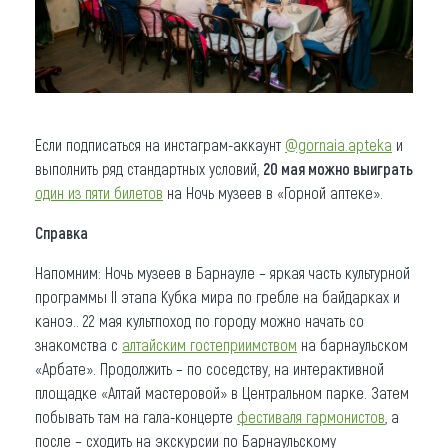
Если подписаться на инстаграм-аккаунт
@gornaia.apteka
и
выполнить ряд стандартных условий,
20 мая можно выиграть
один из пяти билетов
на Ночь музеев в «Горной аптеке».
Справка
Напомним: Ночь музеев в Барнауле – яркая часть культурной
программы II этапа Кубка мира по гребле на байдарках и
каноэ.. 22 мая культпоход по городу можно начать со
знакомства с
алтайским гостеприимством
на барнаульском
«Арбате». Продолжить – по соседству, на интерактивной
площадке «Алтай мастеровой» в Центральном парке. Затем
побывать там на гала-концерте
фестиваля гармонистов
, а
после – сходить на экскурсии по Барнаульскому