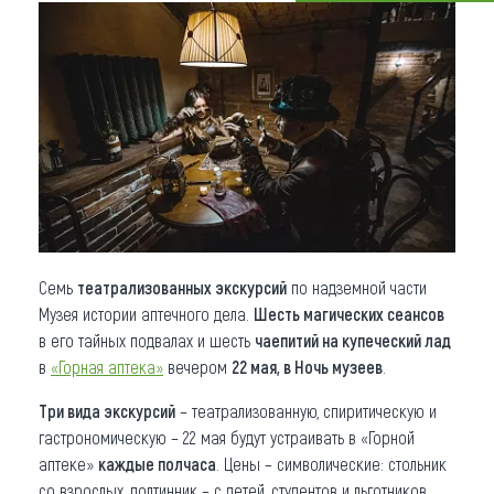
Что привезти (сувениры)
О регионе
Коллекция впечатлений
Другие рубрики
Семь
театрализованных экскурсий
по надземной части
Музея истории аптечного дела.
Шесть магических сеансов
в его тайных подвалах и шесть
чаепитий на купеческий лад
в
«Горная аптека»
вечером
22 мая, в Ночь музеев
.
Три вида экскурсий
– театрализованную, спиритическую и
гастрономическую – 22 мая будут устраивать в «Горной
аптеке»
каждые полчаса
. Цены – символические: стольник
со взрослых, полтинник – с детей, студентов и льготников.