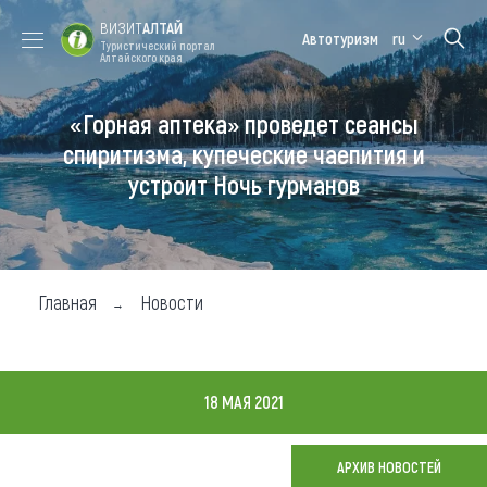
ВИЗИТ
АЛТАЙ
Автотуризм
ru
Туристический портал
Алтайского края
«Горная аптека» проведет сеансы
Форум VISIT
Цветение
Медицинский
Алтайская
ALTAI
маральника
форум
зимовка
спиритизма, купеческие чаепития и
устроит Ночь гурманов
Туры
Где побывать
Чем заняться
Главная
Новости
Где остановиться
Где поесть
18 МАЯ 2021
Карта
АРХИВ НОВОСТЕЙ
Новости