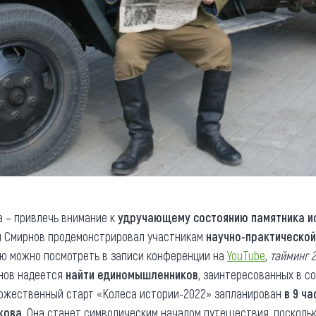
а – привлечь внимание к
удручающему состоянию памятника ис
ий Смирнов продемонстрировал участникам
научно-практической
ю можно посмотреть в записи конференции на
YouTube
,
тайминг 2
рнов надеется
найти единомышленников
, заинтересованных в с
оржественный старт «Колеса истории-2022» запланирован
в 9 ча
кова
. Она станет символическим началом путешествия, посколь