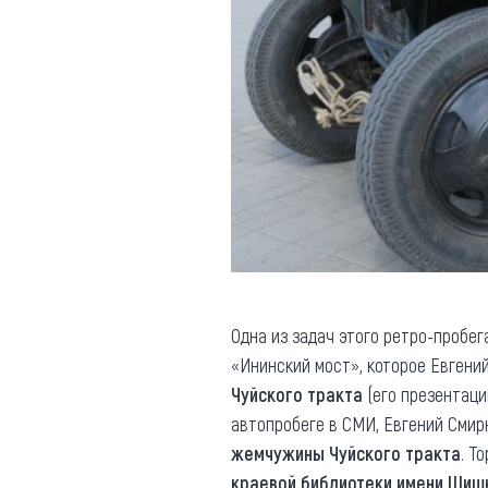
Одна из задач этого ретро-пробег
«Ининский мост», которое Евген
Чуйского тракта
(его презентаци
автопробеге в СМИ, Евгений Сми
жемчужины Чуйского тракта
. Т
краевой библиотеки имени Шиш