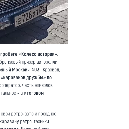
опробеге «Колесо истории»
.
 бронзовый призер авторалли
ряный Москвич-403
. Краевед,
 «караванов дружбы» по
ооператор: часть эпизодов
стальное – в
итоговом
 свои ретро-авто и походное
 каравану
ретро-техники.