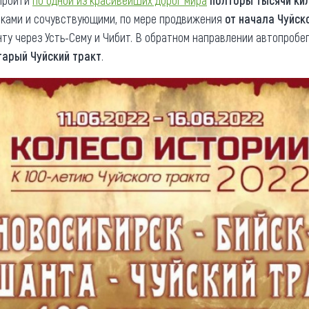
пройти
по одной из красивейших дорог мира
полторы тысячи ки
иками и сочувствующими, по мере продвижения
от начала Чуйск
нту через Усть-Сему и Чибит. В обратном направлении автопробе
тарый Чуйский тракт
.