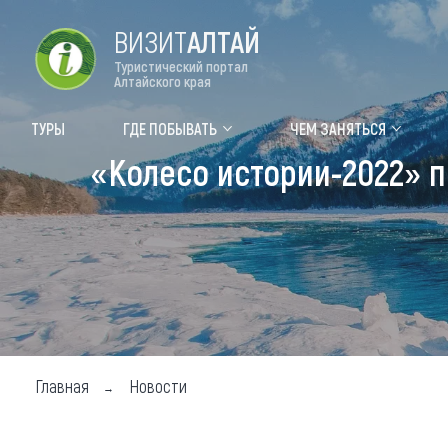
ВИЗИТ
АЛТАЙ
Туристический портал
Алтайского края
Форум VISIT ALTAI
Цвет
ТУРЫ
ГДЕ ПОБЫВАТЬ
ЧЕМ ЗАНЯТЬСЯ
«Колесо истории-2022» п
Туры
Где
Объек
Объек
Объек
Топ т
Для м
Главная
Новости