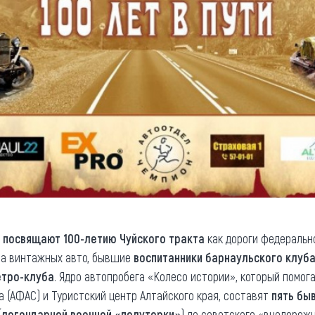
е
посвящают 100-летию Чуйского тракта
как дороги федеральн
а винтажных авто, бывшие
воспитанники барнаульского клуб
етро-клуба
. Ядро автопробега «Колесо истории», который помог
 (АФАС) и Туристский центр Алтайского края, составят
пять бы
(
легендарной военной «полуторки»
) до советского «внедорож