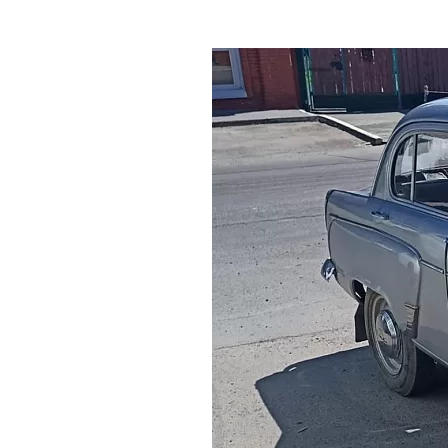
Где поесть
Кар
Нов
Рестораны
Кафе
Что 
Придорожные кафе
Другие рубрики
О нас
Реестр туроператоров
Алтайского края
Реестр туристических
агентств Алтайского края