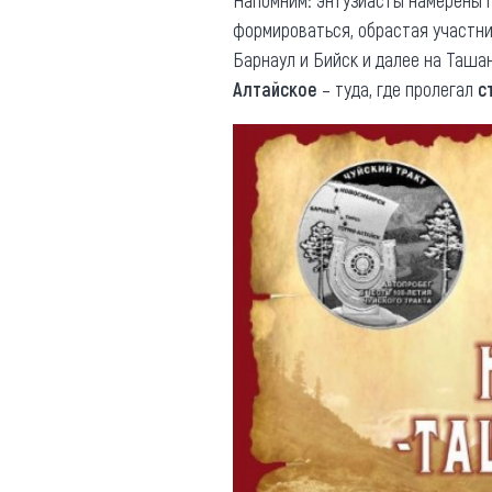
Напомним: энтузиасты намерены 
формироваться, обрастая участн
Барнаул и Бийск и далее на Таша
Алтайское
– туда, где пролегал
с