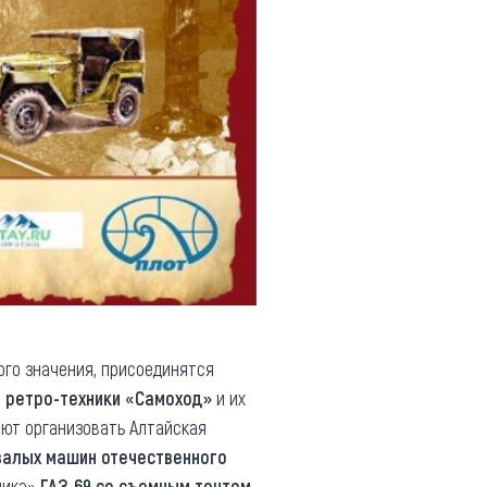
ого значения, присоединятся
а ретро-техники «Самоход»
и их
ают организовать Алтайская
валых машин отечественного
ника»
ГАЗ-69
со съемным тентом