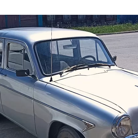
та
О регионе
ости
Общая информация
Как добраться
привезти (сувениры)
Люди, прославившие Ал
Карты и буклеты