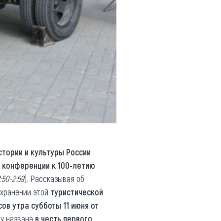
тории и культуры России
 конференции к 100-летию
:50-2:59
). Рассказывая об
охранении этой
туристической
сов утра субботы 11 июня от
ку названа
в честь первого