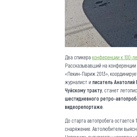
Обращения граждан
Противодействие коррупции
Два спикера
конференции к 100-л
Рассказывавший на конференци
«Пекин-Париж 2013», координируе
журналист и
писатель Анатолий
Чуйскому тракту
, станет летопи
шестидневного ретро-автопроб
видеорепортаже
.
До старта автопробега остается 1
снаряжение. Автолюбители выяс