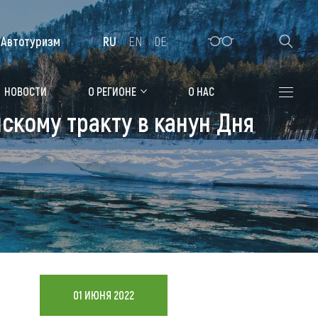
Автотуризм
RU
EN
DE
Алтайская зимовка
НОВОСТИ
О РЕГИОНЕ
О НАС
скому тракту в канун Дня
Где остановиться
Санатории
Гостиницы, отели
Коттеджи, базы
Сельские усадьбы
Мотели, придорожные отели
01 ИЮНЯ 2022