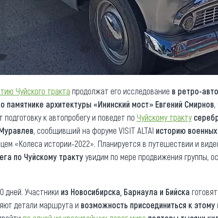
етию Чуйского тракта
продолжат его исследование
в ретро-авт
и
о памятнике архитектуры «Ининский мост»
Евгений Смирнов
,
т подготовку к автопробегу и поведет по
Чуйскому тракту
сереб
 Муравлев
, сообщивший на форуме VISIT ALTAI
историю военных
сцем «Колеса истории-2022». Планируется в путешествии и виде
ега по Чуйскому тракту
увидим по мере продвижения группы, о
0 дней. Участники
из Новосибирска, Барнаула и Бийска
готовят
няют детали маршрута и
возможность присоединиться к этому