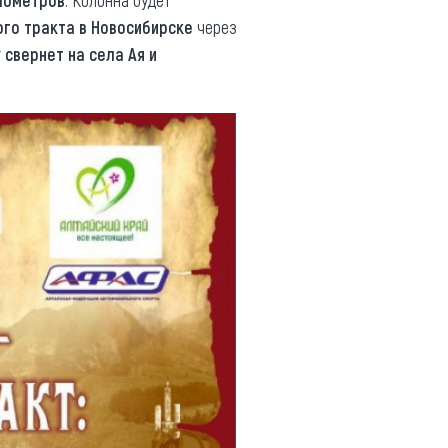
лометров
. Колонна будет
ого тракта в Новосибирске
через
г
свернет на села Ая и