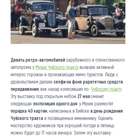
Девять ретро-автомобилей
зарубежного и отечественного
автопрома у
Музея Чуйского тракта
вызвали активный
интерес горожан и проезжающих мимо туристов. Люди с
удовольствием делали
селфи на фоне раритетных средств
передвижения
, век назад колесивших по
Чуйскому тракту
.
Эту выставку под открытым небом
27 мая
сменит
следующая
экспозиция одного дня
: у Музея разместят
порядка 40 картин
, написанных в Бийске
в день рождения
Чуйского тракта
и посвященных имениннику. Оценить
мастерство художников при хорошей погоде в пятницу
можно будет до 17 часов вечера. Затем эту выставку