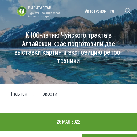
ВИЗИТ
АЛТАЙ
Автотуризм
ru
Туристический портал
Алтайского края
К 100-летию Чуйского тракта в
Форум VISIT
Цветение
Медицинский
Алтайская
ALTAI
маральника
форум
зимовка
Алтайском крае подготовили две
выставки картин и экспозицию ретро-
Туры
техники
Где побывать
Чем заняться
Где остановиться
Главная
Новости
Где поесть
Карта
26 МАЯ 2022
Новости