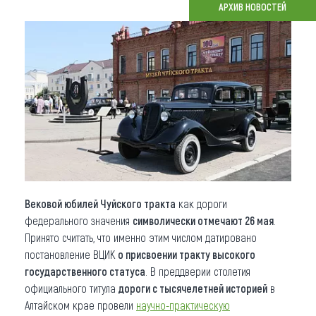
АРХИВ НОВОСТЕЙ
Что привезти (сувениры)
О регионе
Коллекция впечатлений
Другие рубрики
Вековой юбилей Чуйского тракта
как дороги
федерального значения
символически отмечают 26 мая
.
Принято считать, что именно этим числом датировано
постановление ВЦИК
о присвоении тракту высокого
государственного статуса
. В преддверии столетия
официального титула
дороги с тысячелетней историей
в
Алтайском крае провели
научно-практическую