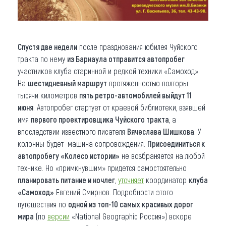
Спустя две недели
после празднования юбилея Чуйского
тракта по нему
из Барнаула отправится автопробег
участников клуба старинной и редкой техники «Самоход».
На
шестидневный маршрут
протяженностью полторы
тысячи километров
пять ретро-автомобилей выйдут 11
июня
. Автопробег стартует от краевой библиотеки, взявшей
имя
первого проектировщика Чуйского тракта
, а
впоследствии известного писателя
Вячеслава Шишкова
. У
колонны будет машина сопровождения.
Присоединиться к
автопробегу «Колесо истории»
не возбраняется на любой
технике. Но «примкнувшим» придется самостоятельно
планировать питание и ночлег
,
уточняет
координатор
клуба
«Самоход»
Евгений Смирнов. Подробности этого
путешествия по
одной из топ-10 самых красивых дорог
мира
(по
версии
«National Geographic Россия») вскоре