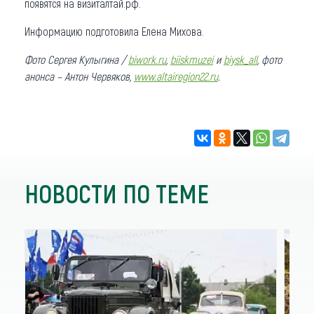
появятся на визиталтай.рф.
Информацию подготовила Елена Михова.
Фото Сергея Кулыгина /
biwork.ru
,
biiskmuzei
и
biysk_all
, фото
анонса – Антон Червяков,
www.altairegion22.ru
.
НОВОСТИ ПО ТЕМЕ