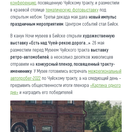
конференцию
, посвященную Чуйскому тракту, и разместили
в краевой столице
тематическую фотовыставку
под
открытым небом. Третья декада мая дала
новый импульс
праздничным мероприятиям
. Центром событий стал Бийск.
В канун Ночи музеев в Бийске открыли
художественную
выставку «Есть над Чуей-рекою дорога...»
. 26 мая
разместили перед Музеем Чуйского тракта
выставку
ретро-автомобилей
, а несколько десятков живописцев
отправили на
конкурсный пленэр, посвященный тракту-
имениннику
. У Музея готовились встречать
межрегиональный
автопробег-2022
по Чуйскому тракту, а на следующий день –
предъявить общественности итоги пленэра
«Картина одного
дня»
и наградить его победителей.