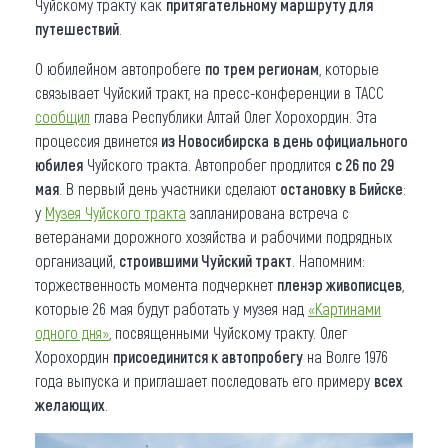
Чуйскому тракту как
притягательному маршруту для
путешествий
.
О юбилейном автопробеге
по трем регионам
, которые
связывает Чуйский тракт, на пресс-конференции в ТАСС
сообщил
глава Республики Алтай Олег Хорохордин. Эта
процессия двинется
из Новосибирска
в день официального
юбилея
Чуйского тракта. Автопробег продлится
с 26 по 29
мая
. В первый день участники сделают
остановку в Бийске
:
у
Музея Чуйского тракта
запланирована встреча с
ветеранами дорожного хозяйства и рабочими подрядных
организаций,
строившими Чуйский тракт
. Напомним:
торжественность момента подчеркнет
пленэр живописцев
,
которые 26 мая будут работать у музея над
«Картинами
одного дня»
, посвященными Чуйскому тракту. Олег
Хорохордин
присоединится к автопробегу
на Волге 1976
года выпуска и приглашает последовать его примеру
всех
желающих
.