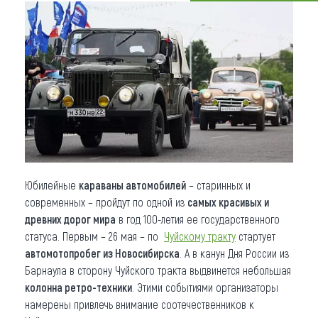
Что привезти (сувениры)
О регионе
Коллекция впечатлений
Другие рубрики
Юбилейные
караваны автомобилей
– старинных и
современных – пройдут по одной из
самых красивых и
древних дорог мира
в год 100-летия ее государственного
статуса. Первым – 26 мая – по
Чуйскому тракту
стартует
автомотопробег из Новосибирска
. А в канун Дня России из
Барнаула в сторону Чуйского тракта выдвинется небольшая
колонна ретро-техники
. Этими событиями организаторы
намерены привлечь внимание соотечественников к