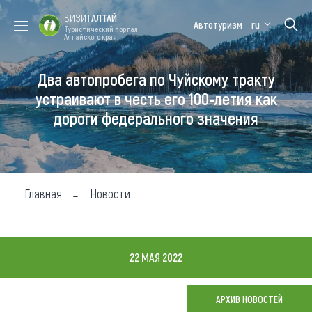
ВИЗИТ
АЛТАЙ
Автотуризм
ru
Туристический портал
Алтайского края
Два автопробега по Чуйскому тракту
Форум VISIT
Цветение
Медицинский
Алтайская
ALTAI
маральника
форум
зимовка
устраивают в честь его 100-летия как
дороги федерального значения
Туры
Где побывать
Чем заняться
Главная
Новости
Где остановиться
Где поесть
22 МАЯ 2022
Карта
АРХИВ НОВОСТЕЙ
Новости