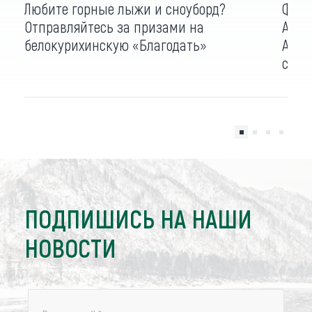
Любите горные лыжи и сноуборд?
Фест
Отправляйтесь за призами на
Алта
белокурихинскую «Благодать»
ALFA
снег
ПОДПИШИСЬ НА НАШИ
НОВОСТИ