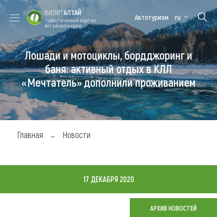
ВИЗИТ
АЛТАЙ
Автотуризм
ru
Туристический портал
Алтайского края
Лошади и мотоциклы, бордджоринг и
Форум VISIT
Цветение
Медицинский
Алтайская
ALTAI
маральника
форум
зимовка
баня: активный отдых в КЛЛ
«Мечтатель» дополнили проживанием
Туры
Где побывать
Чем заняться
Главная
Новости
Где остановиться
Где поесть
17 ДЕКАБРЯ 2020
Карта
АРХИВ НОВОСТЕЙ
Новости