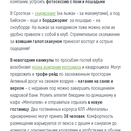
компании, устроить
фотосессию с пони и лошадь
ми
.
В Сростках –
скиджоринг
(на лыжах – за маламутами), а под
Бийском – еще и
бордджоринг
: за лошадью – на
сноуборде. На лыжах за наездником тоже можно, если их
удобно привезти с собой в клуб. Стремительное скольжение
за
взявшим галоп скакуном
принесет восторг и острые
ощущения!
В новогодние каникулы
по просьбам гостей клуба
возобновят
уроки вождения мотоцикла
и квадроцикла. Могут
предложить и
трофи-рейд
по заснеженным просторам.
Активный досуг на свежем воздухе –
катание на санях и
верхом
– с недавних пор можно завершить посещением
кедровой бани. Утолить аппетит блюдами по-домашнему в
кафе «Мечтателя» и отправиться отдыхать
в новую
гостиницу
. Два гостиничных корпуса КЛЛ «Мечтатель»
одновременно могут принять
38 человек
. Комфортность
размещения варьируется от люкса с душем и санузлом до
номеров с одноместными кроватями и удобствами в общем