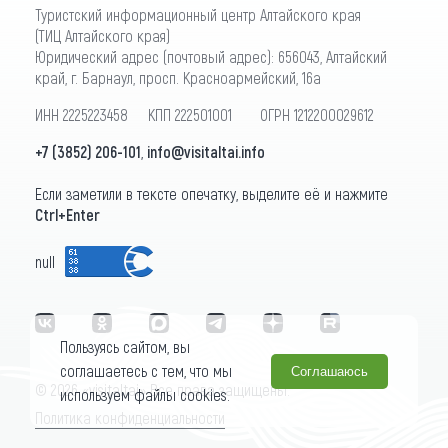
Туристский информационный центр Алтайского края
(ТИЦ Алтайского края)
Юридический адрес (почтовый адрес): 656043, Алтайский
край, г. Барнаул, просп. Красноармейский, 16а
ИНН 2225223458 КПП 222501001 ОГРН 1212200029612
+7 (3852) 206-101
,
info@visitaltai.info
Если заметили в тексте опечатку, выделите её и нажмите
Ctrl+Enter
null
Пользуясь сайтом, вы
соглашаетесь с тем, что мы
Соглашаюсь
© 2026 «visitaltai» Все права защищены.
используем файлы cookies.
Политика конфиденциальности