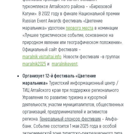
туркомплексе Алтайского района – «Бирюзовой
Катуни». В 2022 году в финале Национальной премии
Russian Event Awards фестиваль «Цветение
маральника» удостоен
первого места
в номинации
«Лучшее туристическое событие, основанное на
природном явлении или географическом положении».
Официальный сайт фестиваля –
maralnik.visitaltai.info
. Новости фестиваля –в группах
maralnik2025
и
maralnikevent
.
Организует 12-й фестиваль «Цветение
маральника»
Туристский информационный центр /
ТИЦ Алтайского края при поддержке регионального
Управления по развитию туризма и курортной
деятельности, участии муниципалитетов, общественных
организаций, предпринимателей и активистов
региона.
Генеральный спонсор фестиваля
– Альфа-
банк. Событие состоится 1 мая 2025 года в особой
экономической зоне туристско-рекреационного типа