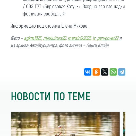
/ ОЭЗ ТРТ «Бирюзовая Катунь». Вход на все площадки
фестиваля свободный.
Информацию подготовила Елена Михова.
Фото –
agkm1823
,
minkultura22
,
maralnik2025
,
iz_pervocvet22
и
из архива Алтайтурцентра, фото анонса – Ольги Кляйн.
НОВОСТИ ПО ТЕМЕ