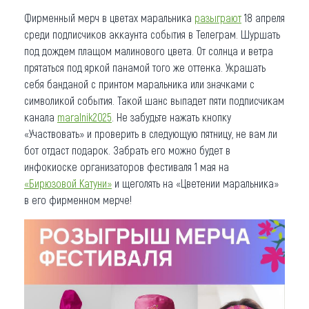
Фирменный мерч в цветах маральника
разыграют
18 апреля
среди подписчиков аккаунта события в Телеграм. Шуршать
под дождем плащом малинового цвета. От солнца и ветра
прятаться под яркой панамой того же оттенка. Украшать
себя банданой с принтом маральника или значками с
символикой события. Такой шанс выпадет пяти подписчикам
канала
maralnik2025
. Не забудьте нажать кнопку
«Участвовать» и проверить в следующую пятницу, не вам ли
бот отдаст подарок. Забрать его можно будет в
инфокиоске организаторов фестиваля 1 мая на
«Бирюзовой Катуни»
и щеголять на «Цветении маральника»
в его фирменном мерче!