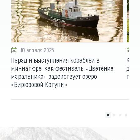
10 апреля 2025
0
Парад и выступления кораблей в
Курс
миниатюре: как фестиваль «Цветение
добр
маральника» задействует озеро
тран
«Бирюзовой Катуни»