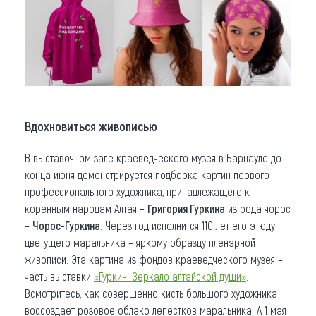
Вдохновиться живописью
В выставочном зале краеведческого музея в Барнауле до
конца июня демонстрируется подборка картин первого
профессионального художника, принадлежащего к
коренным народам Алтая –
Григория Гуркина
из рода чорос
–
Чорос-Гуркина
. Через год исполнится 110 лет его этюду
цветущего маральника – яркому образцу пленэрной
живописи. Эта картина из фондов краеведческого музея –
часть выставки
«Гуркин. Зеркало алтайской души»
.
Всмотритесь, как совершенно кисть большого художника
воссоздает розовое облако лепестков маральника. А 1 мая