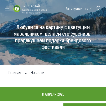
ВИЗИТ
АЛТАЙ
Автотуризм
ru
Туристический портал
Алтайского края
Любуемся на картину с цветущим
Форум VISIT
Цветение
Медицинский
Алтайская
ALTAI
маральника
форум
зимовка
маральником, делаем его сувениры,
предвкушаем подарки брендового
Туры
фестиваля
Где побывать
Чем заняться
Где остановиться
Главная
Новости
Где поесть
Карта
11 АПРЕЛЯ 2025
Новости