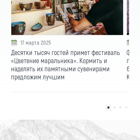
17 марта 2025
2
Десятки тысяч гостей примет фестиваль
Фест
«Цветение маральника». Кормить и
путе
наделять их памятными сувенирами
боль
предложим лучшим
Кату