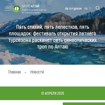
ВИЗИТ
АЛТАЙ
Автотуризм
ru
Туристический портал
Алтайского края
Пять стихий, пять лепестков, пять
Форум VISIT
Цветение
Медицинский
Алтайская
ALTAI
маральника
форум
зимовка
площадок: фестиваль открытия летнего
турсезона раскинет сеть символических
Туры
троп по Алтаю
Где побывать
Чем заняться
Где остановиться
Главная
Новости
Где поесть
Карта
01 АПРЕЛЯ 2025
Новости