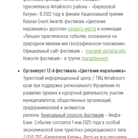
туркомплексе Алтайского района – «Бирюзовой
Катуни». В 2022 году в финале Национальной премии
Russian Event Awards фестиваль «Цветение
маральника» удостоен
первого места
в номинации
«Лучшее туристическое событие, основанное на
природном явлении или географическом положении».
Официальный сайт фестиваля –
maralnik.visitaltai.info
.
Новости фестиваля – в группе
maralnikevent
.
Организует 12-й фестиваль «Цветение маральника»
Туристский информационный центр / ТИЦ Алтайского
края при поддержке регионального Управления по
развитию туризма и курортной деятельности, участии
муниципалитетов, общественных организаций,
предпринимателей и активистов
региона.
Генеральный спонсор фестиваля
– Альфа-
Банк. Событие состоится 1 мая 2025 года в особой
экономической зоне туристско-рекреационного типа
/ ОЭЗ ТРТ «Бирюзовая Катунь». Вход на все площадки