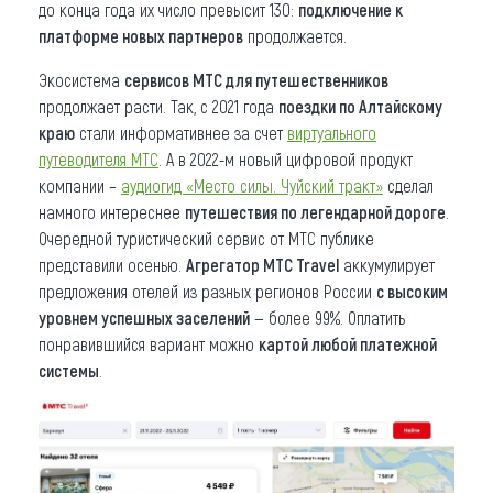
до конца года их число превысит 130:
подключение к
платформе новых партнеров
продолжается.
Экосистема
сервисов МТС для путешественников
продолжает расти. Так, с 2021 года
поездки по Алтайскому
краю
стали информативнее за счет
виртуального
путеводителя МТС
. А в 2022-м новый цифровой продукт
компании –
аудиогид «Место силы. Чуйский тракт»
сделал
намного интереснее
путешествия по легендарной дороге
.
Очередной туристический сервис от МТС публике
представили осенью.
Агрегатор МТС Travel
аккумулирует
предложения отелей из разных регионов России
с высоким
уровнем успешных заселений
— более 99%. Оплатить
понравившийся вариант можно
картой любой платежной
системы
.