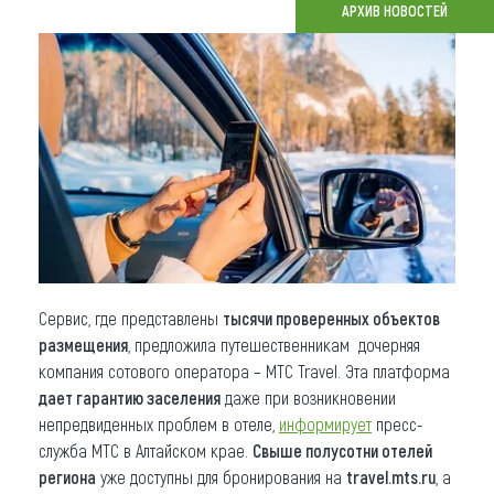
АРХИВ НОВОСТЕЙ
Что привезти (сувениры)
О регионе
Коллекция впечатлений
Другие рубрики
Сервис, где представлены
тысячи проверенных объектов
размещения
, предложила путешественникам дочерняя
компания сотового оператора – МТС Travel. Эта платформа
дает гарантию заселения
даже при возникновении
непредвиденных проблем в отеле,
информирует
пресс-
служба МТС в Алтайском крае.
Свыше полусотни отелей
региона
уже доступны для бронирования на
travel.mts.ru
, а