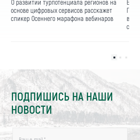
О развитии турпотенциала регионов на
Брон
основе цифровых сервисов расскажет
Путе
спикер Осеннего марафона вебинаров
возв
серв
ПОДПИШИСЬ НА НАШИ
НОВОСТИ
Ваш e-mail
*