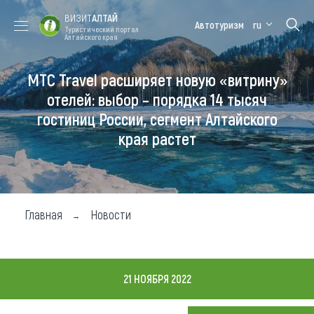
ВИЗИТ
АЛТАЙ
Автотуризм
ru
Туристический портал
Алтайского края
МТС Travel расширяет новую «витрину»
Форум VISIT
Цветение
Медицинский
Алтайская
ALTAI
маральника
форум
зимовка
отелей: выбор – порядка 14 тысяч
гостиниц России, сегмент Алтайского
Туры
края растет
Где побывать
Чем заняться
Где остановиться
Главная
Новости
Где поесть
Карта
21 НОЯБРЯ 2022
Новости