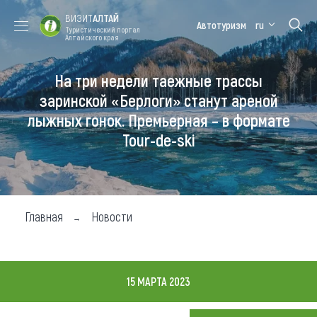
ВИЗИТ
АЛТАЙ
Автотуризм
ru
Туристический портал
Алтайского края
На три недели таежные трассы
Форум VISIT
Цветение
Медицинский
Алтайская
ALTAI
маральника
форум
зимовка
заринской «Берлоги» станут ареной
лыжных гонок. Премьерная – в формате
Туры
Tour-de-ski
Где побывать
Чем заняться
Где остановиться
Главная
Новости
Где поесть
Карта
15 МАРТА 2023
Новости