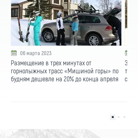
06 марта 2023
0
Размещение в трех минутах от
Заве
горнолыжных трасс «Мишиной горы» по
триа
будням дешевле на 20% до конца апреля
сезо