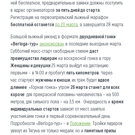
ней бесплатное, предварительные заявки должны поступить
в адрес организаторов
за пять дней до старта
.
Регистрация на первоапрельский лыжный марафон
бесплатной останется
до 20 марта
, а завершится 28 марта.
Большой лыжный уикенд в формате
двухдневной гонки
«Berloga-тур»
анонсирован
в последние выходные марта.
Субботний масс-старт свободным стилем
даст
преимущество лидерам
на воскресной гонке в гору.
Женщины и девушки
25 марта выйдут на дистанцию
первыми – в 14.00 и пробегут
пять километров
. Через
час стартуют
мужчины и юноши
, их трек будет
вдвое
длиннее
. «Горная гонка» утром
26 марта станет для всех
короче
: для прекрасной половины человечества – на 500
метров, для сильного пола – на 3,5 км. Очередность и
время
индивидуальных стартов
зависят от мест, занятых
участниками гонки в первый соревновательный день.
Подробности «Berloga-тур» – в
Положении
. Тройки лидеров
увезут из Тягуна не только медали, но и
памятные призы
.