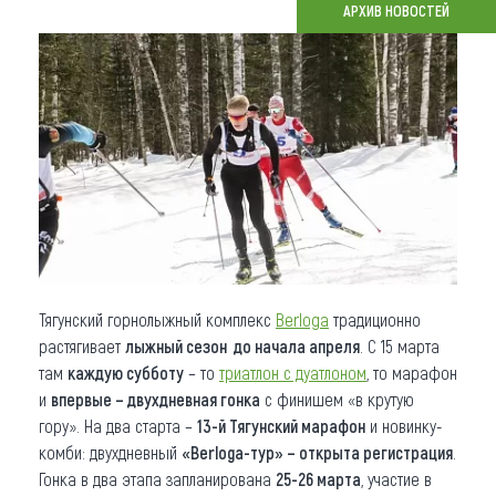
АРХИВ НОВОСТЕЙ
Что привезти (сувениры)
О регионе
Коллекция впечатлений
Другие рубрики
Тягунский горнолыжный комплекс
Berloga
традиционно
растягивает
лыжный сезон до начала апреля
. С 15 марта
там
каждую субботу
– то
триатлон с дуатлоном
, то марафон
и
впервые – двухдневная гонка
с финишем «в крутую
гору». На два старта –
13-й Тягунский марафон
и новинку-
комби: двухдневный
«Berloga-тур» – открыта регистрация
.
Гонка в два этапа запланирована
25-26 марта
, участие в