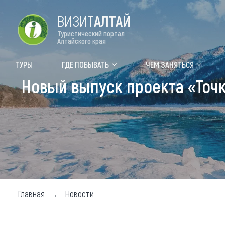
ВИЗИТ
АЛТАЙ
Туристический портал
Алтайского края
Форум VISIT ALTAI
Цвет
ТУРЫ
ГДЕ ПОБЫВАТЬ
ЧЕМ ЗАНЯТЬСЯ
Новый выпуск проекта «Точк
Туры
Где
Объек
Объек
Объек
Топ т
Для м
Главная
Новости