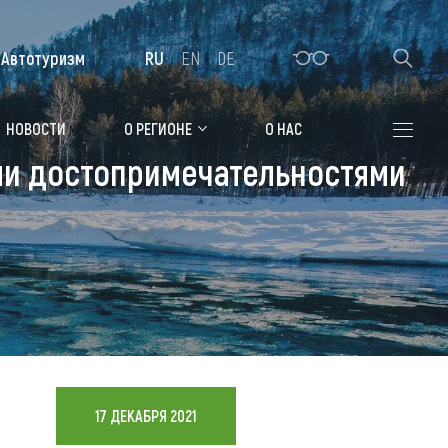
Автотуризм
RU
EN
DE
Алтайская зимовка
НОВОСТИ
О РЕГИОНЕ
О НАС
ыми достопримечательностями
Где остановиться
Санатории
Гостиницы, отели
Коттеджи, базы
Сельские усадьбы
Мотели, придорожные отели
17 ДЕКАБРЯ 2021