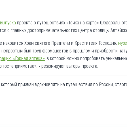
та
О регионе
ости
Общая информация
 выпуска
проекта о путешествиях «Точка на карте» Федерального
ся о главных достопримечательностях центра столицы Алтайско
Как добраться
привезти (сувениры)
Люди, прославившие Ал
де находится Храм святого Предтечи и Крестителя Господня,
музе
Карты и буклеты
им непростым был труд фармацевтов в прошлом и приобрести нат
рацию «Горная аптека»
, в которой можно попробовать уникальны
о гостеприимства», - резюмируют авторы проекта.
, который призван вдохновлять на путешествия по России, старт