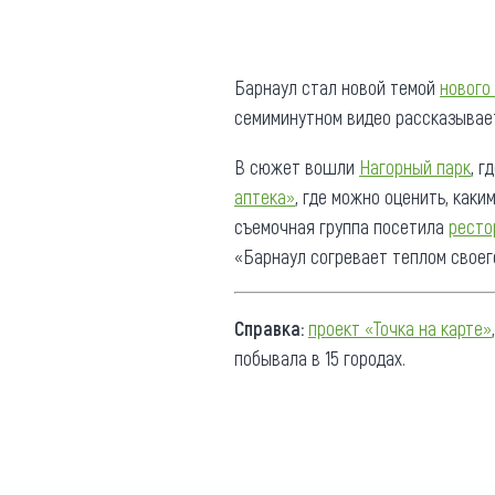
Где поесть
Кар
Нов
Рестораны
Барнаул стал новой темой
нового
семиминутном видео рассказывает
Кафе
Что 
Придорожные кафе
В сюжет вошли
Нагорный парк
, г
аптека»
, где можно оценить, как
съемочная группа посетила
ресто
«Барнаул согревает теплом своег
Другие рубрики
Справка:
проект «Точка на карте»
О нас
побывала в 15 городах.
Реестр туроператоров
Алтайского края
Реестр туристических
агентств Алтайского края