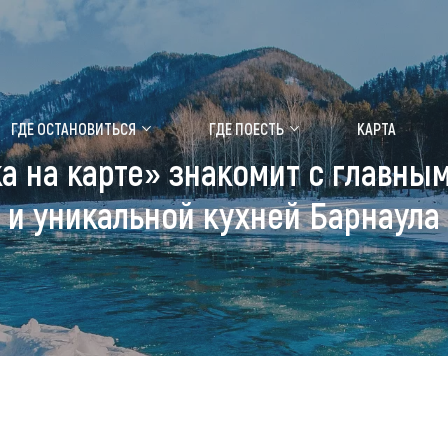
ение маральника
Медицинский форум
ГДЕ ОСТАНОВИТЬСЯ
ГДЕ ПОЕСТЬ
КАРТА
а на карте» знакомит с главн
 побывать
Чем заняться
и уникальной кухней Барнаула
ты природы
Календарь событий
ты истории и культуры
Аудиогид
ты развлечений
Мой маршрут
уристических мест
аломобильных граждан