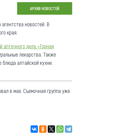
Коллекция впечатлений
АРХИВ НОВОСТЕЙ
Блог путешественника
 агентства новостей. В
го края.
Видеогалерея
тай
Фотогалерея
й аптечного дела «Горная
уральные лекарства. Также
е блюда алтайской кухни.
овал в мае. Съемочная группа уже