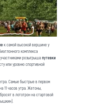
ме
к самой высокой вершине у
иатлонного комплекса
ут участниками розыгрыша
путевки
асту или уровню спортивной
етра. Самые быстрые в первом
а 11 часов утра. Жетоны,
сбросят в лототрон на стартовой
рышкин).