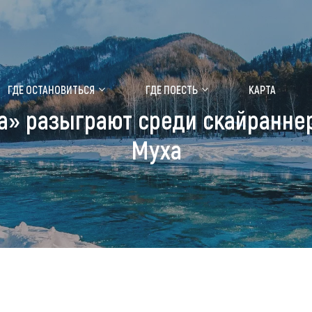
ение маральника
Медицинский форум
ГДЕ ОСТАНОВИТЬСЯ
ГДЕ ПОЕСТЬ
КАРТА
а» разыграют среди скайраннер
 побывать
Чем заняться
Муха
ты природы
Календарь событий
ты истории и культуры
Аудиогид
ты развлечений
Мой маршрут
уристических мест
аломобильных граждан