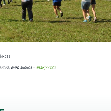
ихова.
айона
, фото анонса –
altaisport.ru
.