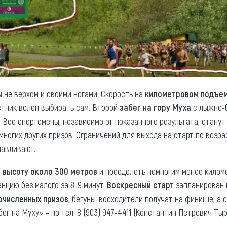
ы не верхом и своими ногами. Скорость на
километровом подъе
тник волен выбирать сам. Второй
забег на гору Муха
с лыжно-б
. Все спортсмены, независимо от показанного результата, стан
многих других призов. Ограничений для выхода на старт по возр
навливают.
 высоту около 300 метров
и преодолеть немногим менее килом
анцию без малого за 8-9 минут.
Воскресный старт
запланирован н
численных призов
, бегуны-восходители получат на финише, а 
ег на Муху» – по тел. 8 (903) 947-4411 (Константин Петрович Ты