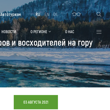
Автотуризм
RU
EN
DE
Алтайская зимовка
НОВОСТИ
О РЕГИОНЕ
О НАС
ов и восходителей на гору
Где остановиться
Санатории
Гостиницы, отели
Коттеджи, базы
Сельские усадьбы
Мотели, придорожные отели
03 АВГУСТА 2021