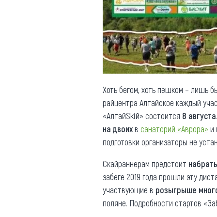
Обращения граждан
Противодействие коррупции
Хоть бегом, хоть пешком – лишь б
райцентра Алтайское каждый учас
«АлтайSkiй» состоится
8 августа
на двоих
в
санаторий «Аврора»
и 
подготовки организаторы не уста
Скайраннерам предстоит
набрать
забеге 2019 года прошли эту дист
участвующие в
розыгрыше много
поляне. Подробности стартов «Заб