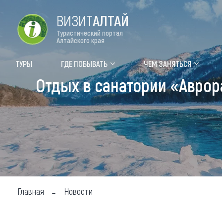
ВИЗИТ
АЛТАЙ
Туристический портал
Алтайского края
Форум VISIT ALTAI
Цвет
ТУРЫ
ГДЕ ПОБЫВАТЬ
ЧЕМ ЗАНЯТЬСЯ
Отдых в санатории «Аврор
Туры
Где
Объек
Объек
Объек
Топ т
Для м
Главная
Новости