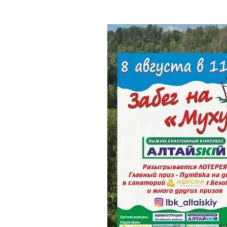
Где поесть
Кар
Нов
Рестораны
Кафе
Что 
Придорожные кафе
Другие рубрики
О нас
Реестр туроператоров
Алтайского края
Реестр туристических
агентств Алтайского края