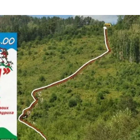
та
О регионе
ости
Общая информация
Как добраться
привезти (сувениры)
Люди, прославившие Ал
Карты и буклеты