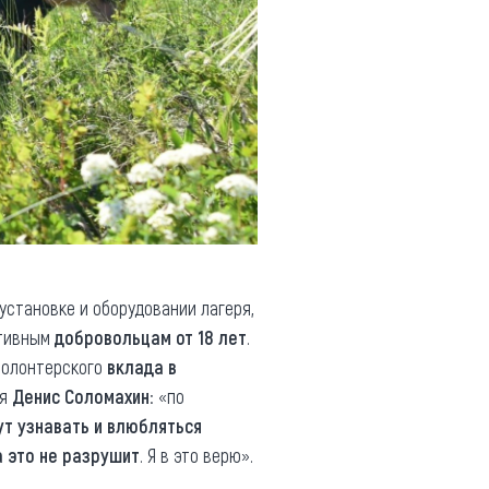
 установке и оборудовании лагеря,
ртивным
добровольцам от 18 лет
.
волонтерского
вклада в
ая
Денис Соломахин
: «по
ут узнавать и влюбляться
а это не разрушит
. Я в это верю».