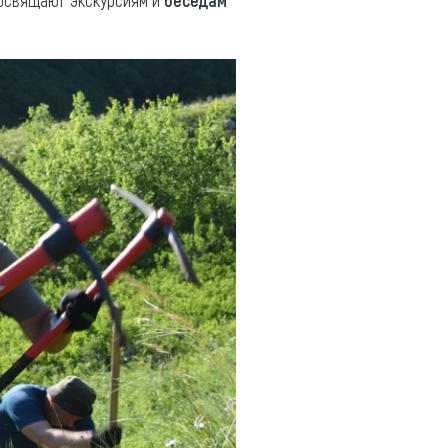
посвящают экскурсиям и
беседам