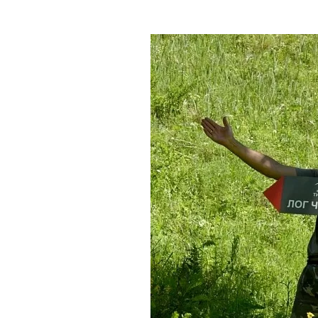
Где поесть
Кар
Нов
Рестораны
Кафе
Что 
Придорожные кафе
Другие рубрики
О нас
Реестр туроператоров
Алтайского края
Реестр туристических
агентств Алтайского края