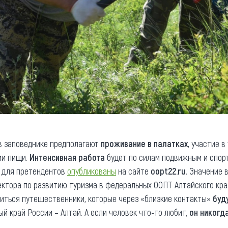
в заповеднике предполагают
проживание в палатках
, участие в
ии пищи.
Интенсивная работа
будет по силам подвижным и спо
для претендентов
опубликованы
на сайте
oopt22.ru
. Значение 
ктора по развитию туризма в федеральных ООПТ Алтайского кр
иться путешественники, которые через «близкие контакты»
буд
й край России – Алтай. А если человек что-то любит,
он никогд