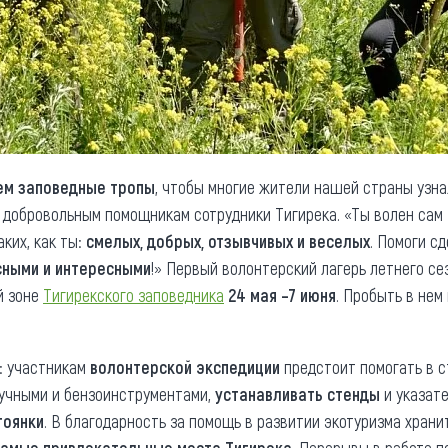
м заповедные тропы
, чтобы многие жители нашей страны узн
добровольным помощникам сотрудники Тигирека. «Ты волен сам
аких, как ты:
смелых, добрых, отзывчивых и веселых
. Помоги с
сными и интересными
!» Первый волонтерский лагерь летнего се
й зоне
Тигирекского заповедника
24 мая –
7 июня
. Пробыть в не
: участникам
волонтерской экспедиции
предстоит помогать в с
учными и бензоинструментами,
устанавливать стенды
и указат
тоянки
. В благодарность за помощь в развитии экотуризма хран