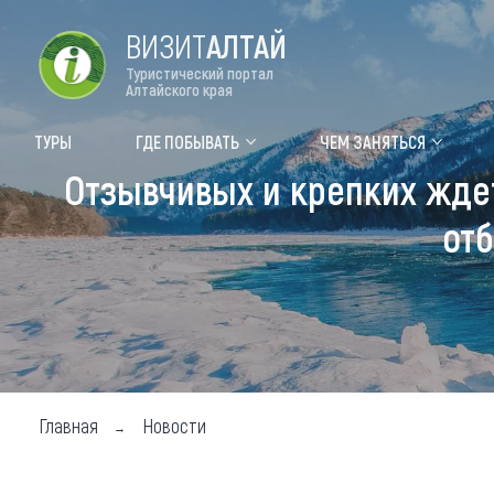
ВИЗИТ
АЛТАЙ
Туристический портал
Алтайского края
Форум VISIT ALTAI
Цвет
ТУРЫ
ГДЕ ПОБЫВАТЬ
ЧЕМ ЗАНЯТЬСЯ
Отзывчивых и крепких ждет
Туры
Где
отб
Объек
Объек
Объек
Топ т
Для м
Главная
Новости