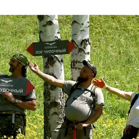
та
О регионе
ости
Общая информация
Как добраться
привезти (сувениры)
Люди, прославившие Ал
Карты и буклеты