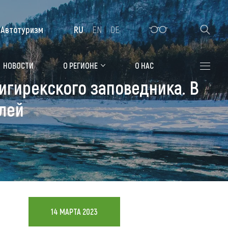
Автотуризм
RU
EN
DE
Алтайская зимовка
НОВОСТИ
О РЕГИОНЕ
О НАС
игирекского заповедника. В
Где остановиться
елей
Санатории
Гостиницы, отели
Коттеджи, базы
Сельские усадьбы
Мотели, придорожные отели
14 МАРТА 2023