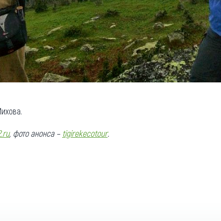
ихова.
.ru
, фото анонса –
tigirekecotour
.