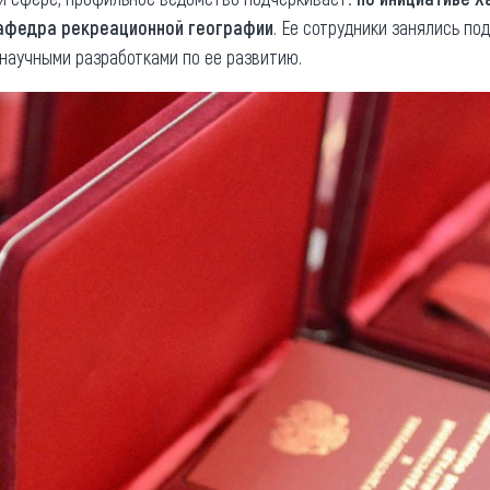
афедра рекреационной географии
. Ее сотрудники занялись по
 научными разработками по ее развитию.