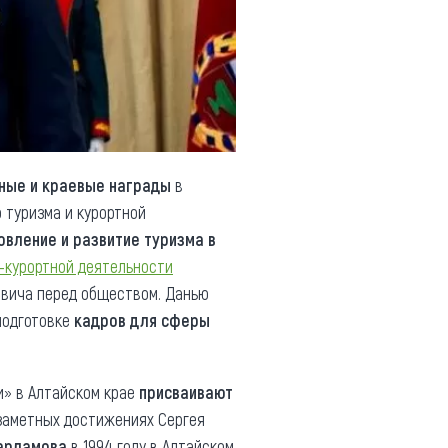
ные и краевые награды
в
 туризма и курортной
овление и развитие туризма в
-курортной деятельности
евича перед обществом. Данью
подготовке
кадров для сферы
и» в Алтайском крае
присваивают
 заметных достижениях Сергея
Харламова
в 1994 году в Алтайском