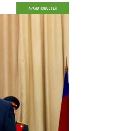
Коллекция впечатлений
АРХИВ НОВОСТЕЙ
Блог путешественника
Видеогалерея
тай
Фотогалерея