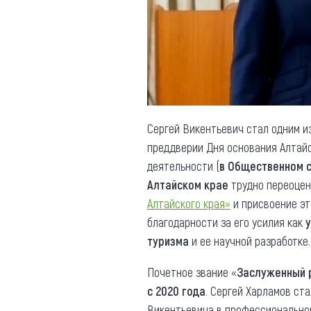
Обращения граждан
Противодействие коррупции
Сергей Викентьевич стал одним и
преддверии Дня основания Алтайс
деятельности (
в Общественном 
Алтайском крае
трудно переоцен
Алтайского края»
и присвоение э
благодарности за его усилия как
у
туризма
и ее научной разработке.
Почетное звание «
Заслуженный 
с 2020 года
. Сергей Харламов ст
Викентьевича в профессионально