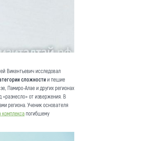
гей Викентьевич исследовал
атегории сложности
и пешие
зе, Памиро-Алае и других регионах
д «разнесло» от извержения. В
лами региона. Ученик основателя
о комплекса
погибшему