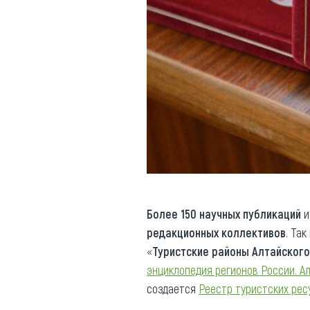
Более 150 научных публикаций
и
редакционных коллективов
. Та
«
Туристские районы Алтайского
энциклопедия регионов России. А
создается
Реестр туристских рес