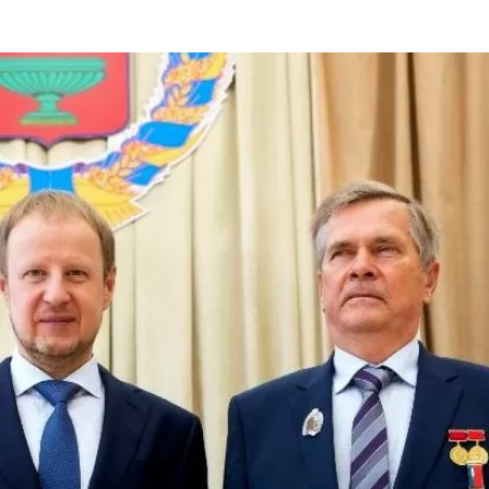
та
О регионе
ости
Общая информация
Как добраться
привезти (сувениры)
Люди, прославившие Ал
Карты и буклеты