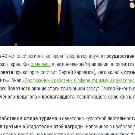
з 43 жителей региона, которым Губернатор вручал
государствен
кого края. Как
отмечают
в региональном Управлении по развитию
совете
при котором состоит Сергей Харламов), «его вклад в
стан
ить». Знак
«Заслуженный работник в сфере туризма и санаторно
того
Почетного звания
стали признанием заслуг Сергея Викенть
ченого, педагога и пропагандиста
, посвятившего свою жизнь 
работник в сфере туризма
и санаторно-курортной деятельност
ал
третьим обладателем этой награды
. Напоминая о наиболее
й сфере, профильное ведомство подчеркивает:
по инициативе 