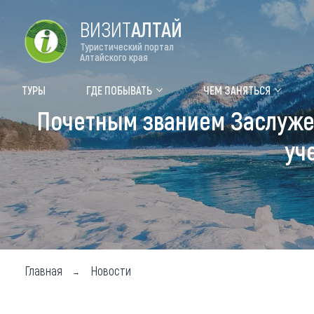
ВИЗИТ
АЛТАЙ
Туристический портал
Алтайского края
Форум VISIT ALTAI
Цвет
ТУРЫ
ГДЕ ПОБЫВАТЬ
ЧЕМ ЗАНЯТЬСЯ
Почетным званием Заслужен
Туры
Где
уч
Объек
Объек
Объек
Топ т
Для м
Главная
Новости