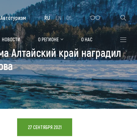
Автотуризм
RU
EN
DE
Алтайская зимовка
НОВОСТИ
О РЕГИОНЕ
О НАС
ма Алтайский край наградил
Где остановиться
ова
Санатории
Гостиницы, отели
Коттеджи, базы
Сельские усадьбы
Мотели, придорожные отели
27 СЕНТЯБРЯ 2021