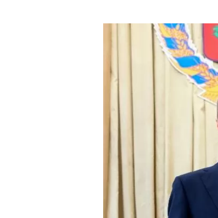
Где поесть
Кар
Нов
Рестораны
Кафе
Что 
Придорожные кафе
Другие рубрики
О нас
Реестр туроператоров
Алтайского края
Реестр туристических
агентств Алтайского края