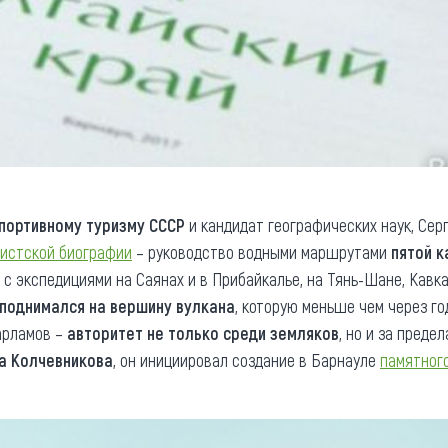
спортивному туризму СССР
и кандидат географических наук, Сер
ристской биографии
– руководство водными маршрутами
пятой к
 с экспедициями на Саянах и в Прибайкалье, на Тянь-Шане, Кавка
поднимался на вершину вулкана
, которую меньше чем через го
арламов –
авторитет не только среди земляков
, но и за преде
а Колчевникова
, он инициировал создание в Барнауле
памятног