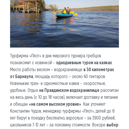
Турфирма «Плот» в дни мирового турнира гребцов
познакомит с новинкой –
однодневным туром на каяках
.
Место работы веслом – водохранилище
в 30 километрах
от Барнаула
, площадь которого – около 40 гектаров.
Новенькие трех- и одноместные каяки – скоростные,
удобные. Отдых
на Правдинском водохранилище
рассчитан
на весь день (с 10 до 18 часов), включает доставку и питание
и обещан
«на самом высоком уровне»
. Как уточняет
Константин Чудов, менеджер турфирмы «Плот», детей до 8
лет берут в поездку бесплатно, взрослых – за 3900 рублей,
школьников 7-12 лет – за половину стоимости. Вскоре
выбор