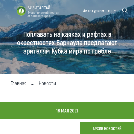
ВИЗИТ
АЛТАЙ
Автотуризм
ru
Туристический портал
Алтайского края
Поплавать на каяках и рафтах в
Форум VISIT
Цветение
Медицинский
Алтайская
ALTAI
маральника
форум
зимовка
окрестностях Барнаула предлагают
зрителям Кубка мира по гребле
Туры
Где побывать
Чем заняться
Главная
Новости
Где остановиться
Где поесть
18 МАЯ 2021
Карта
АРХИВ НОВОСТЕЙ
Новости