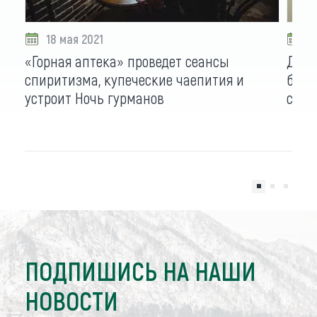
18 мая 2021
1
«Горная аптека» проведет сеансы
Для 
спиритизма, купеческие чаепития и
букл
устроит Ночь гурманов
стой
ПОДПИШИСЬ НА НАШИ
НОВОСТИ