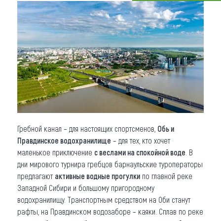
Что привезти (сувениры)
О регионе
Коллекция впечатлений
Другие рубрики
Гребной канал – для настоящих спортсменов,
Обь и
Правдинское водохранилище
– для тех, кто хочет
маленькое приключение
с веслами на спокойной воде
. В
дни мирового турнира гребцов барнаульские туроператоры
предлагают
активные водные прогулки
по главной реке
Западной Сибири и большому пригородному
водохранилищу. Транспортным средством на Оби станут
рафты, на Правдинском водозаборе – каяки. Сплав по реке