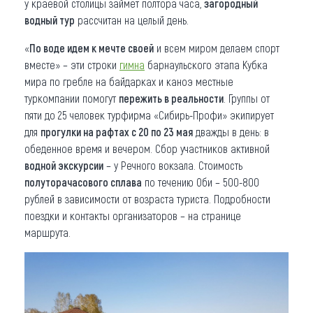
у краевой столицы займет полтора часа,
загородный
водный тур
рассчитан на целый день.
«
По воде идем к мечте своей
и всем миром делаем спорт
вместе» – эти строки
гимна
барнаульского этапа Кубка
мира по гребле на байдарках и каноэ местные
туркомпании помогут
пережить в реальности
. Группы от
пяти до 25 человек турфирма «Сибирь-Профи» экипирует
для
прогулки на рафтах
с 20 по 23 мая
дважды в день: в
обеденное время и вечером. Сбор участников активной
водной экскурсии
– у Речного вокзала. Стоимость
полуторачасового сплава
по течению Оби – 500-800
рублей в зависимости от возраста туриста. Подробности
поездки и контакты организаторов – на странице
маршрута.