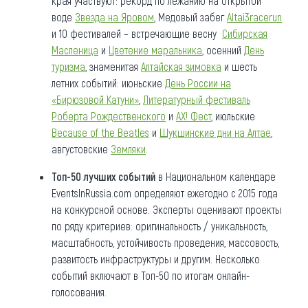
края участвуют: рекорд по лежанию на открытой
воде
Звезда на Яровом
, Медовый забег
Altai3racerun
и 10 фестивалей – встречающие весну
Сибирская
Масленица
и
Цветение маральника
, осенний
День
туризма
, знаменитая
Алтайская зимовка
и шесть
летних событий: июньские
День России на
«Бирюзовой Катуни»
,
Литературный фестиваль
Роберта Рождественского
и
АХ! Фест
, июльские
Because of the Beatles
и
Шукшинские дни на Алтае
,
августовские
Земляки
.
Топ-50 лучших событий
в Национальном календаре
EventsInRussia.com определяют ежегодно с 2015 года
на конкурсной основе. Эксперты оценивают проекты
по ряду критериев: оригинальность / уникальность,
масштабность, устойчивость проведения, массовость,
развитость инфраструктуры и другим. Несколько
событий включают в Топ-50 по итогам онлайн-
голосования.