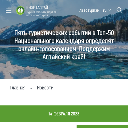
ВИЗИТ
АЛТАЙ
Автотуризм
ru
Туристический портал
Алтайского края
Пять туристических событий в Топ-50
Форум VISIT
Цветение
Медицинский
Алтайская
ALTAI
маральника
форум
зимовка
Национального календаря определят
онлайн-голосованием. Поддержим
Туры
Алтайский край!
Где побывать
Чем заняться
Где остановиться
Главная
Новости
Где поесть
Карта
14 ФЕВРАЛЯ 2023
Новости