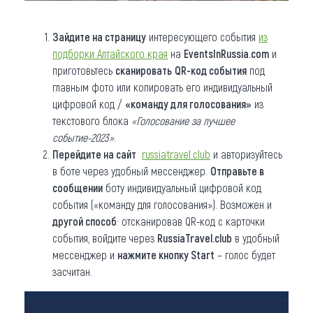
Зайдите на страницу
интересующего события
из
подборки Алтайского края
на
EventsInRussia.com
и
приготовьтесь
сканировать
QR-код события
под
главным фото или копировать его индивидуальный
цифровой код /
«команду для голосования»
из
текстового блока
«Голосование за лучшее
событие-2023»
.
Перейдите на сайт
russiatravel.club
и авторизуйтесь
в боте через удобный мессенджер.
Отправьте в
сообщении
боту индивидуальный цифровой код
события («команду для голосования»). Возможен и
другой способ
: отсканировав QR-код с карточки
события, войдите через
RussiaTravel.club
в удобный
мессенджер и
нажмите кнопку Start
– голос будет
засчитан.