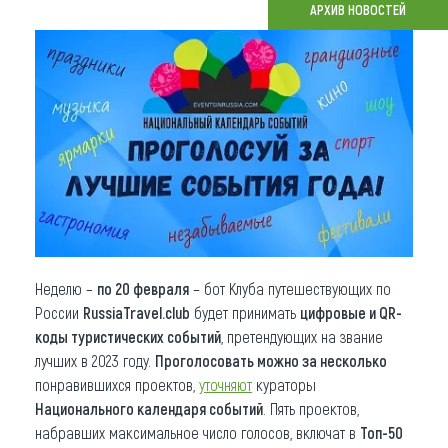
АРХИВ НОВОСТЕЙ
Что привезти (сувениры)
О регионе
Коллекция впечатлений
Другие рубрики
Неделю –
по 20 февраля
– бот Клуба путешествующих по
России
RussiaTravel.club
будет принимать
цифровые и QR-
коды туристических событий
, претендующих на звание
лучших в 2023 году.
Проголосовать можно за несколько
понравившихся проектов,
уточняют
кураторы
Национального календаря событий
. Пять проектов,
набравших максимальное число голосов, включат в
Топ-50