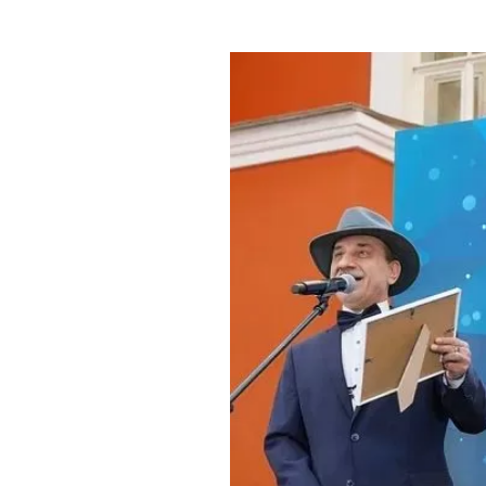
Где поесть
Кар
Нов
Рестораны
Кафе
Что 
Придорожные кафе
Другие рубрики
О нас
Реестр туроператоров
Алтайского края
Реестр туристических
агентств Алтайского края