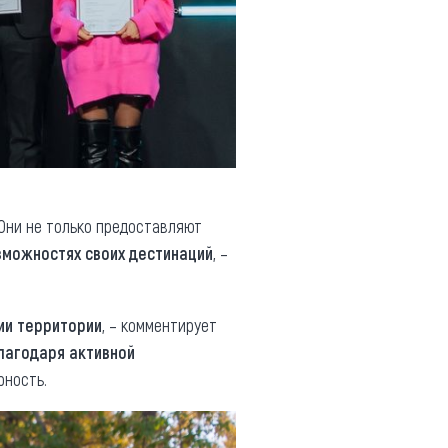
 Они не только предоставляют
зможностях своих дестинаций
, –
ии территории
, – комментирует
лагодаря активной
рность.