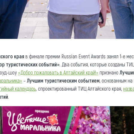
йского края
в финале премии Russian Event Awards занял 1-е ме
ор туристических событий»
. Два события, которые созданы ТИЦ
роуд-шоу
«Добро пожаловать в Алтайский край!»
признано
Лучши
аральника»
–
Лучшим туристическим событием
, основанным на
тийный календарь
, спроектированный ТИЦ Алтайского края,
назв
ытий
.