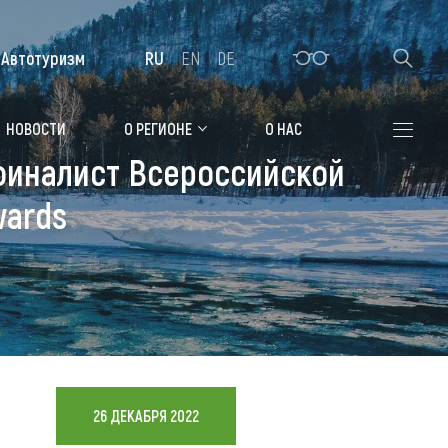
Автотуризм
RU
EN
DE
Алтайская зимовка
НОВОСТИ
О РЕГИОНЕ
О НАС
финалист Всероссийской
Где остановиться
wards
Санатории
Гостиницы, отели
Коттеджи, базы
Сельские усадьбы
Мотели, придорожные отели
26 ДЕКАБРЯ 2022