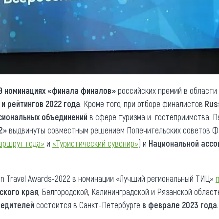
19 номинациях «финала финалов»
российских премий в области
 и рейтингов 2022 года
. Кроме того, при отборе финалистов
Rus
сиональных объединений
в сфере туризма и гостеприимства. П
2»
выдвинуты совместным решением Попечительских советов Ф
аршрут года»
и
«Туристический сувенир»
) и
Национальной ассо
an Travel Awards-2022 в номинации «Лучший региональный ТИЦ»
ского края
, Белгородской, Калининградской и Рязанской област
бедителей
состоится в Санкт-Петербурге
в феврале 2023 года
.