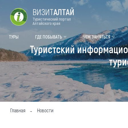
ВИЗИТ
АЛТАЙ
Туристический портал
Алтайского края
Форум VISIT ALTAI
Цвет
ТУРЫ
ГДЕ ПОБЫВАТЬ
ЧЕМ ЗАНЯТЬСЯ
Туристский информацио
Туры
Где
тури
Объек
Объек
Объек
Топ т
Для м
Главная
Новости