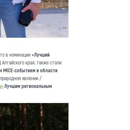
сто в номинации
«Лучший
 Алтайского края, также стали
м MICE-событием в области
 природном явлении /
ан
Лучшим региональным