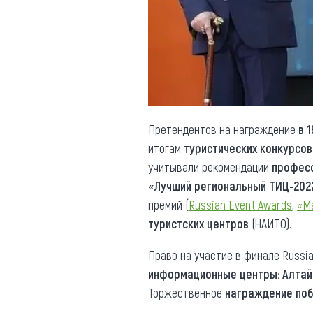
Обращения граждан
Противодействие коррупции
Претендентов на награждение
в 
итогам
туристических конкурсов
учитывали рекомендации
профес
«Лучший региональный ТИЦ-202
премий (
Russian Event Awards
,
«М
туристских центров
(НАИТО).
Право на участие в финале Russi
информационные центры: Алтай
Торжественное
награждение по