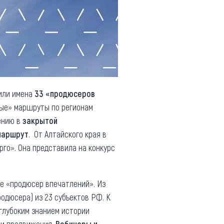
или имена
33 «продюсеров
ные» маршруты по регионам
ению в
закрытой
маршрут
. От Алтайского края в
рго». Она представила на конкурс
ие «продюсер впечатлений». Из
родюсера) из 23 субъектов РФ. К
глубоким знанием истории