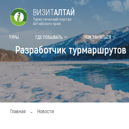
ВИЗИТ
АЛТАЙ
Туристический портал
Алтайского края
Форум VISIT ALTAI
Цвет
ТУРЫ
ГДЕ ПОБЫВАТЬ
ЧЕМ ЗАНЯТЬСЯ
Разработчик турмаршрутов 
Туры
Где
Объек
Объек
Объек
Топ т
Для м
Главная
Новости