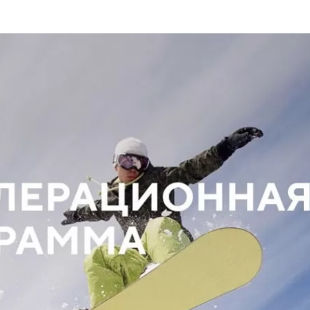
та
О регионе
ости
Общая информация
Как добраться
привезти (сувениры)
Люди, прославившие Ал
Карты и буклеты