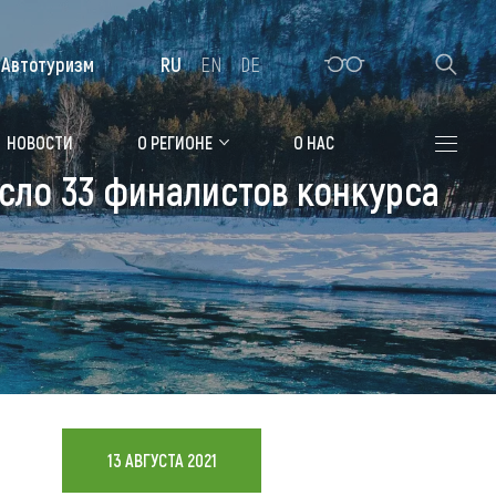
Автотуризм
RU
EN
DE
Алтайская зимовка
НОВОСТИ
О РЕГИОНЕ
О НАС
сло 33 финалистов конкурса
Где остановиться
Санатории
Гостиницы, отели
Коттеджи, базы
Сельские усадьбы
Мотели, придорожные отели
13 АВГУСТА 2021