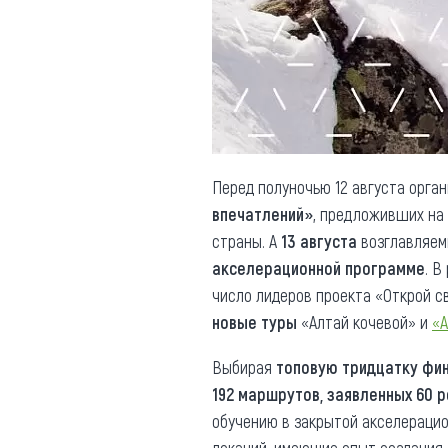
Обращения граждан
Противодействие коррупции
Перед полуночью 12 августа орга
впечатлений»
, предложивших на
страны. А
13 августа
возглавляем
акселерационной программе
. В
число лидеров проекта «Открой 
новые туры
«Алтай кочевой» и
«А
Выбирая
топовую тридцатку фи
192 маршрутов, заявленных 60 
обучению в закрытой акселераци