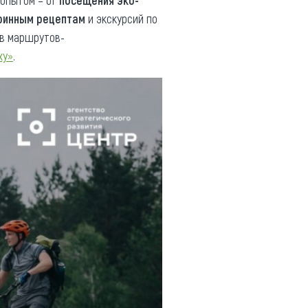
 опытом – от
посещения эко-
аринным рецептам
и экскурсий по
ов маршрутов-
ху»
.