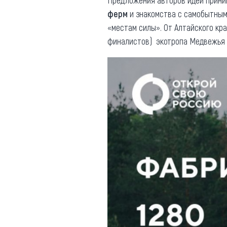
Предложения авторов идей прин
ферм
и знакомства с самобытным
«местам силы». От Алтайского кр
финалистов) экотропа Медвежья