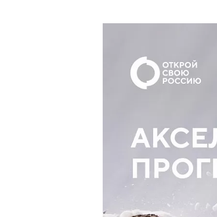
Где поесть
Кар
Нов
Рестораны
Кафе
Что 
Придорожные кафе
Другие рубрики
О нас
Реестр туроператоров
Алтайского края
Реестр туристических
агентств Алтайского края