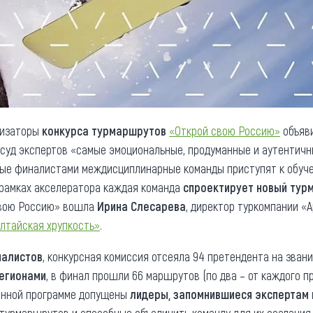
низаторы
конкурса турмаршрутов
«Открой свою Россию»
объяв
 суд экспертов «самые эмоциональные, продуманные и аутентич
ые финалистами междисциплинарные команды приступят к обуч
 рамках акселератора каждая команда
спроектирует новый тур
свою Россию» вошла
Ирина Слесарева
, директор туркомпании «А
лтайская хрупкость»
.
налистов
, конкурсная комиссия отсеяла 94 претендента на зван
регионами
, в финал прошли 66 маршрутов (по два – от каждого п
онной программе допущены
лидеры, запомнившиеся экспертам