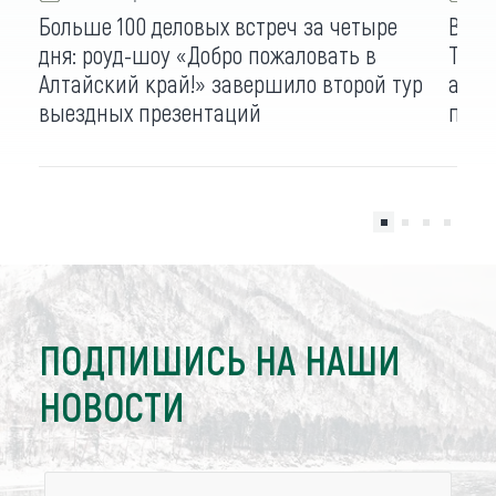
Больше 100 деловых встреч за четыре
В ка
дня: роуд-шоу «Добро пожаловать в
Тюме
Алтайский край!» завершило второй тур
алта
выездных презентаций
парт
ПОДПИШИСЬ НА НАШИ
НОВОСТИ