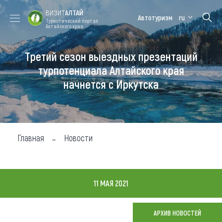
ВИЗИТ
АЛТАЙ
Автотуризм
ru
Туристический портал
Алтайского края
Третий сезон выездных презентаций
Форум VISIT
Цветение
Медицинский
Алтайская
ALTAI
маральника
форум
зимовка
турпотенциала Алтайского края
начнется с Иркутска
Туры
Где побывать
Чем заняться
Главная
Новости
Где остановиться
Где поесть
11 МАЯ 2021
Карта
АРХИВ НОВОСТЕЙ
Новости