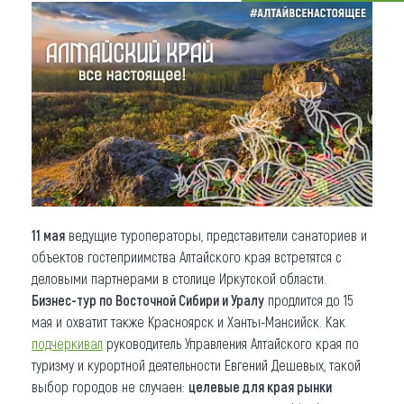
Что привезти (сувениры)
О регионе
Коллекция впечатлений
Другие рубрики
11 мая
ведущие туроператоры, представители санаториев и
объектов гостеприимства Алтайского края встретятся с
деловыми партнерами в столице Иркутской области.
Бизнес-тур по Восточной Сибири и Уралу
продлится до 15
мая и охватит также Красноярск и Ханты-Мансийск. Как
подчеркивал
руководитель Управления Алтайского края по
туризму и курортной деятельности Евгений Дешевых, такой
выбор городов не случаен:
целевые для края рынки