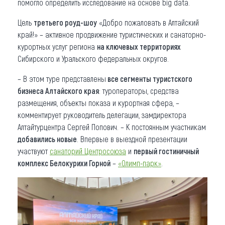
помогло определить исследование на основе big data.
Цель
третьего роуд-шоу
«Добро пожаловать в Алтайский
край!» – активное продвижение туристических и санаторно-
курортных услуг региона
на ключевых территориях
Сибирского и Уральского федеральных округов.
– В этом туре представлены
все сегменты туристского
бизнеса Алтайского края
: туроператоры, средства
размещения, объекты показа и курортная сфера, –
комментирует руководитель делегации, замдиректора
Алтайтурцентра Сергей Попович. – К постоянным участникам
добавились новые
. Впервые в выездной презентации
участвуют
санаторий Центросоюза
и
первый гостиничный
комплекс Белокурихи Горной
–
«Олимп-парк»
.