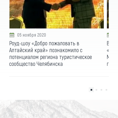
05 ноября 2020
0
Роуд-шоу «Добро пожаловать в
В Ек
Алтайский край» познакомило с
«Доб
потенциалом региона туристическое
Мощно
сообщество Челябинска
гост