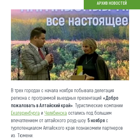
АРХИВ НОВОСТЕЙ
Что привезти (сувениры)
О регионе
Коллекция впечатлений
Другие рубрики
В трех городах с начала ноября побывала делегация
региона с программой выездных презентаций
«Добро
пожаловать в Алтайский край»
. Туристические компании
Екатеринбурга
и
Челябинска
остались под большим
впечатлением от алтайского роуд-шоу.
5 ноября
с
турпотенциалом Алтайского края познакомили партнеров
из Тюмени.