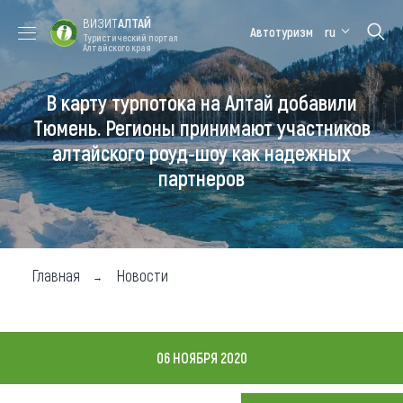
ВИЗИТ
АЛТАЙ
Автотуризм
ru
Туристический портал
Алтайского края
В карту турпотока на Алтай добавили
Форум VISIT
Цветение
Медицинский
Алтайская
ALTAI
маральника
форум
зимовка
Тюмень. Регионы принимают участников
алтайского роуд-шоу как надежных
Туры
партнеров
Где побывать
Чем заняться
Где остановиться
Главная
Новости
Где поесть
Карта
06 НОЯБРЯ 2020
Новости