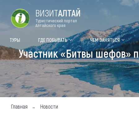
ВИЗИТ
АЛТАЙ
Туристический портал
Алтайского края
Форум VISIT ALTAI
Цвет
ТУРЫ
ГДЕ ПОБЫВАТЬ
ЧЕМ ЗАНЯТЬСЯ
Участник «Битвы шефов» п
Туры
Где
Объек
Объек
Объек
Главная
Новости
Топ т
Для м