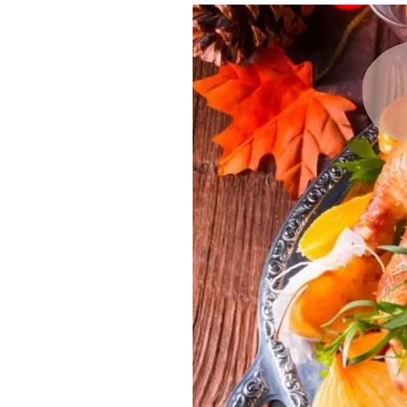
Где поесть
Кар
Нов
Рестораны
Кафе
Что 
Придорожные кафе
Другие рубрики
О нас
Реестр туроператоров
Алтайского края
Реестр туристических
агентств Алтайского края