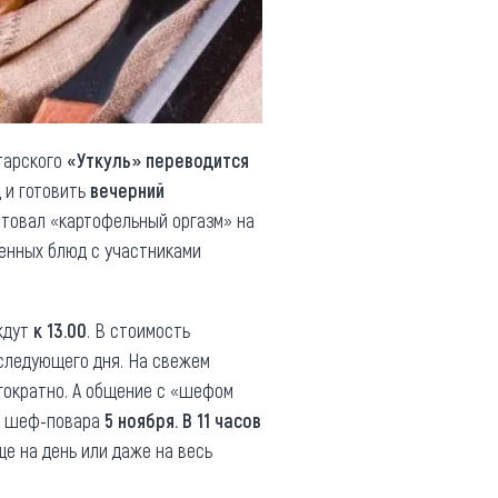
тарского
«Уткуль» переводится
д и готовить
вечерний
нтовал «картофельный оргазм» на
енных блюд с участниками
ждут
к 13.00
. В стоимость
ледующего дня. На свежем
гократно. А общение с «шефом
от шеф-повара
5 ноября. В 11 часов
е на день или даже на весь