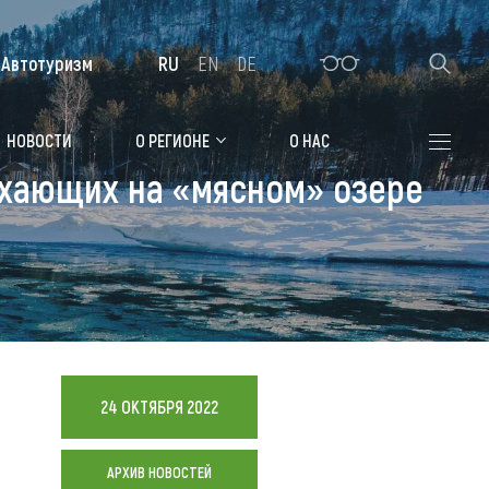
Автотуризм
RU
EN
DE
Алтайская зимовка
НОВОСТИ
О РЕГИОНЕ
О НАС
ыхающих на «мясном» озере
Где остановиться
Санатории
Гостиницы, отели
Коттеджи, базы
Сельские усадьбы
24 ОКТЯБРЯ 2022
Мотели, придорожные отели
АРХИВ НОВОСТЕЙ