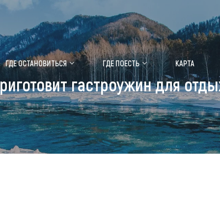
ение маральника
Медицинский форум
ГДЕ ОСТАНОВИТЬСЯ
ГДЕ ПОЕСТЬ
КАРТА
риготовит гастроужин для отд
 побывать
Чем заняться
ты природы
Календарь событий
ты истории и культуры
Аудиогид
ты развлечений
Мой маршрут
уристических мест
аломобильных граждан