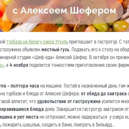
ной
турбаза на берегу озера Уткуль
приглашает в гастротур. С та
гастроужина объявлен
местный гусь
. Подавать его к столу на обе
линарной студии «Шеф-еда» Алексей Шефер. В октябре он презе
в»
, а
4 ноября
поделится тонкостями приготовления своих фирм
ула – полтора часа
на машине. Гостей в назначенный день там 
на турбазе и блюда от Алексея Шефера:
от обеда до завтрака
с
такой аппетит, что
удовольствие от гастроужина
усилится мно
понравившиеся блюда
дома. Завершится гастротур завтраком 
ишина и уют места
не отпускают, можно задержаться у озера ещ
ь, пожарить шашлык, сходить в баню, поиграть в бильярд…