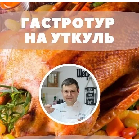
та
О регионе
ости
Общая информация
Как добраться
привезти (сувениры)
Люди, прославившие Ал
Карты и буклеты