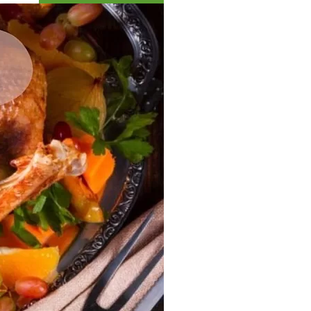
Коллекция впечатлений
Блог путешественника
Видеогалерея
тай
Фотогалерея