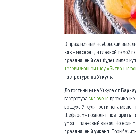
Обращения граждан
Противодействие коррупции
В праздничный ноябрьский выход
как «мясное»
, и главной темой 
праздничный сет
будет лидер ку
телевизионном шоу «Битва шефо
гастротура на Уткуль
.
До гостиницы на Уткуле
от Барна
гастротура
включено
проживание 
воздухе Уткуля гости нагуливают 
Шефером» позволит
повторить 
утра
– плановый выезд. Но если
т
праздничный уикенд
. Порыбачит