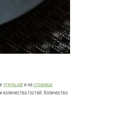
те
уткуль.рф
и на
странице
а и количества гостей. Количество