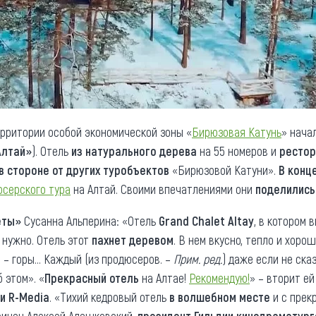
рритории особой экономической зоны «
Бирюзовая Катунь
» нача
Алтай»
). Отель
из натурального дерева
на 55 номеров и
рестор
в стороне от других туробъектов
«Бирюзовой Катуни».
В конц
серского тура
на Алтай. Своими впечатлениями они
поделились
еты»
Сусанна Альперина: «Отель
Grand Chalet Altay
, в котором 
о нужно. Отель этот
пахнет деревом
. В нем вкусно, тепло и хорош
й – горы... Каждый (из продюсеров. –
Прим. ред.
) даже если не ска
б этом». «
Прекрасный отель
на Алтае!
Рекомендую!
» – вторит е
ии
R-Media
. «Тихий кедровый отель
в волшебном месте
и с прек