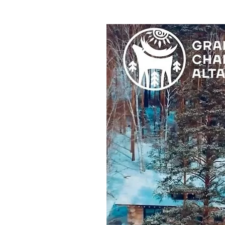
Где поесть
Кар
Нов
Рестораны
Кафе
Что 
Придорожные кафе
Другие рубрики
О нас
Реестр туроператоров
Алтайского края
Реестр туристических
агентств Алтайского края