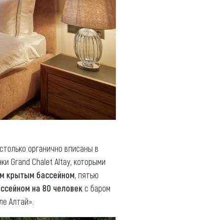
астолько органично вписаны в
и Grand Chalet Altay, которыми
ым крытым бассейном
, пятью
ссейном на 80 человек
с баром
е Алтай».