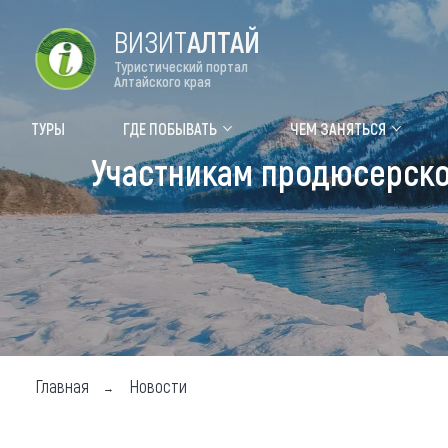
ВИЗИТ
АЛТАЙ
Туристический портал
Алтайского края
Форум VISIT ALTAI
Цвет
ТУРЫ
ГДЕ ПОБЫВАТЬ
ЧЕМ ЗАНЯТЬСЯ
Участникам продюсерског
Туры
Где
Объек
Объек
Объек
Топ т
Для м
Главная
Новости