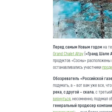
Обращения граждан
Противодействие коррупции
Перед самым Новым годом
на те
Grand Chalet Altay
(
«Гранд Шале 
продуктов «Сосны» расположены
останавливались участники
продю
Обозреватель «Российской газ
подумать, а – вот вам уже все, чт
река, с другой – скала
, с третье
вернуться
, несомненно, подумал о
генеральный
продюсер
компан