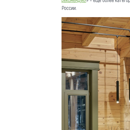
рекомендую!
» – еще более катего
России.