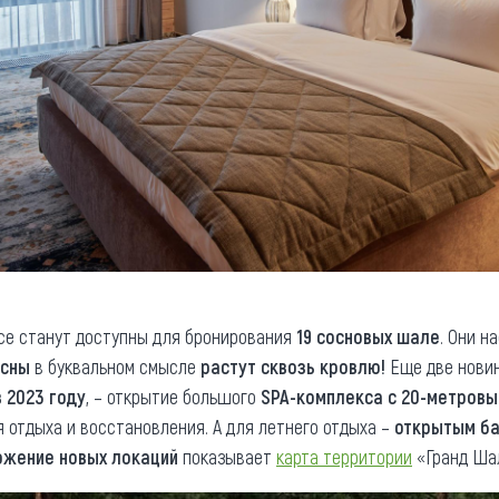
се станут доступны для бронирования
19 сосновых шале
. Они н
осны
в буквальном смысле
растут сквозь кровлю!
Еще две новинк
в 2023 году
, – открытие большого
SPA-комплекса с 20-метров
 отдыха и восстановления. А для летнего отдыха –
открытым ба
ожение новых локаций
показывает
карта территории
«Гранд Шал