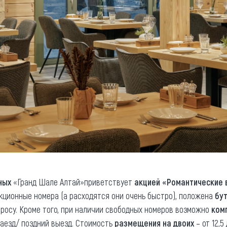
ных
«Гранд Шале Алтай»приветствует
акцией «Романтические
кционные номера (а расходятся они очень быстро), положена
бу
просу. Кроме того, при наличии свободных номеров возможно
ком
аезд/ поздний выезд. Стоимость
размещения на двоих
– от 12,5