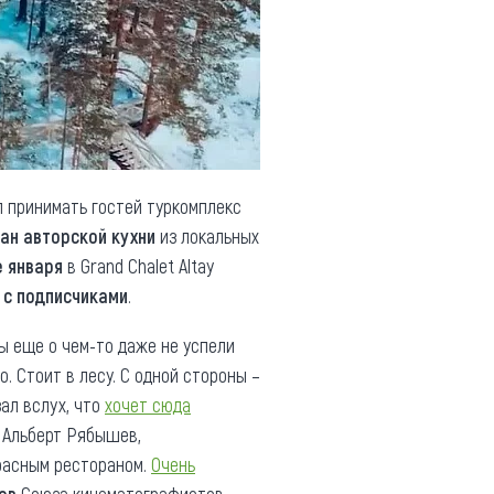
л принимать гостей туркомплекс
ан авторской кухни
из локальных
е января
в Grand Chalet Altay
 с подписчиками
.
вы еще о чем-то даже не успели
о. Стоит в лесу. С одной стороны –
зал вслух, что
хочет сюда
й Альберт Рябышев,
расным рестораном.
Очень