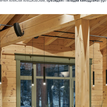
ричен Алексей Алешковский,
президент Гильдии кинодраматург