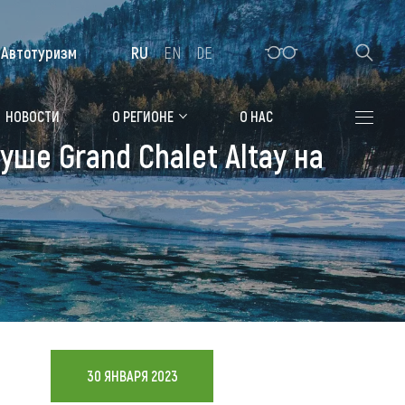
Автотуризм
RU
EN
DE
Алтайская зимовка
НОВОСТИ
О РЕГИОНЕ
О НАС
ше Grand Chalet Altay на
Где остановиться
Санатории
Гостиницы, отели
Коттеджи, базы
Сельские усадьбы
Мотели, придорожные отели
30 ЯНВАРЯ 2023