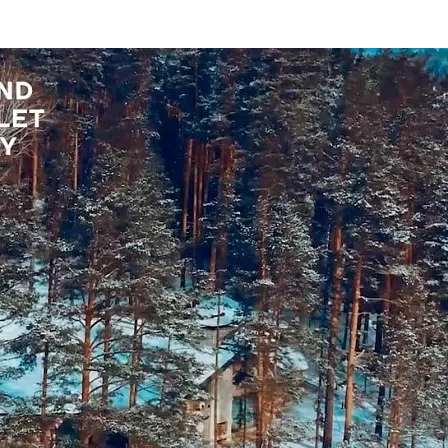
та
О регионе
ости
Общая информация
Как добраться
привезти (сувениры)
Люди, прославившие Ал
Карты и буклеты