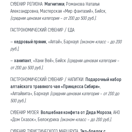
СУВЕНИР РЕГИОНА:
Магнитики
, Романова Наталья
Александровна, Мастерская «Мир фантазий», Бийск,
(средняя ценовая категория – от 200 до 500 руб.).
ГАСТРОНОМИЧЕСКИЙ СУВЕНИР / ЕДА:
—
кедровый пряник
, «Алтай», Барнаул
(эконом-класс – до 200
руб.),
—
ханипант
, «Хани Вей», Бийск
(средняя ценовая категория –
от 200 до 500 руб.).
ГАСТРОНОМИЧЕСКИЙ СУВЕНИР / НАПИТКИ:
Подарочный набор
алтайского травяного чая «Принцесса Сибири»
,
«Алтайвита», Барнаул
(средняя ценовая категория – от 200 до
500 руб.).
СУВЕНИР МУЗЕЯ:
Волшебная конфета от Деда Мороза
, АНО
«Дом Сказок», Белокуриха
(эконом-класс – до 200 руб.).
СУВЕНИР ТУРИСТИЧЕСКОГО МАРШРУТА:
Эко-брелок с