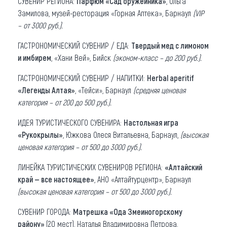
СУВЕНИР РЕГИОНА:
Парфюм «Сад оружейника»
, Ольга
Замилова, музей-ресторация «Горная Аптека», Барнаул
(VIP
– от 3000 руб.).
ГАСТРОНОМИЧЕСКИЙ СУВЕНИР / ЕДА:
Твердый мед
с лимоном
и имбирем
, «Хани Вей», Бийск
(эконом-класс – до 200 руб.).
ГАСТРОНОМИЧЕСКИЙ СУВЕНИР / НАПИТКИ:
Herbal aperitif
«Легенды Алтая»
, «Тейси», Барнаул
(средняя ценовая
категория – от 200 до 500 руб.).
ИДЕЯ ТУРИСТИЧЕСКОГО СУВЕНИРА:
Настольная игра
«Рукокрылы»
, Южкова Олеся Витальевна, Барнаул,
(высокая
ценовая категория – от 500 до 3000 руб.).
ЛИНЕЙКА ТУРИСТИЧЕСКИХ СУВЕНИРОВ РЕГИОНА:
«Алтайский
край — все настоящее»
, АНО «Алтайтурцентр», Барнаул
(высокая ценовая категория – от 500 до 3000 руб.).
СУВЕНИР ГОРОДА:
Матрешка «Ода Змеиногорскому
району»
(20 мест), Наталья Владимировна Петрова,