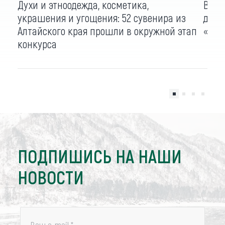
Духи и этноодежда, косметика,
Всер
украшения и угощения: 52 сувенира из
для 
Алтайского края прошли в окружной этап
«Тур
конкурса
ПОДПИШИСЬ НА НАШИ
НОВОСТИ
Ваш e-mail
*