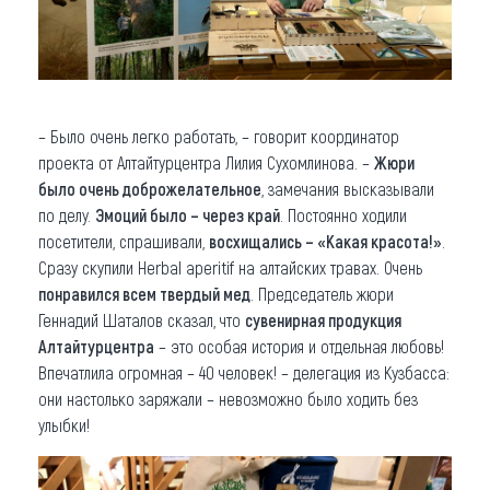
– Было очень легко работать, – говорит координатор
проекта от Алтайтурцентра Лилия Сухомлинова. –
Жюри
было очень доброжелательное
, замечания высказывали
по делу.
Эмоций было – через край
. Постоянно ходили
посетители, спрашивали,
восхищались – «Какая красота!»
.
Сразу скупили Herbal aperitif на алтайских травах. Очень
понравился всем твердый мед
. Председатель жюри
Геннадий Шаталов сказал, что
сувенирная продукция
Алтайтурцентра
– это особая история и отдельная любовь!
Впечатлила огромная – 40 человек! – делегация из Кузбасса:
они настолько заряжали – невозможно было ходить без
улыбки!