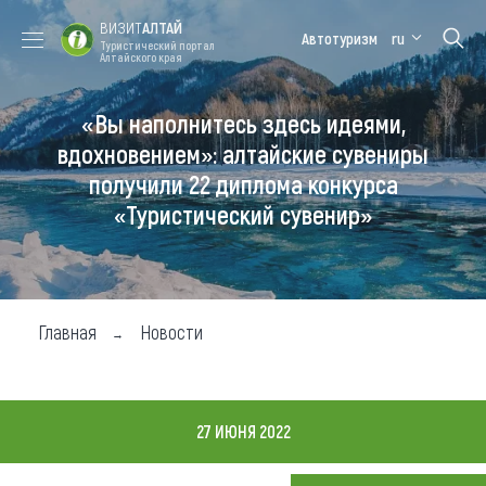
ВИЗИТ
АЛТАЙ
Автотуризм
ru
Туристический портал
Алтайского края
«Вы наполнитесь здесь идеями,
Форум VISIT
Цветение
Медицинский
Алтайская
ALTAI
маральника
форум
зимовка
вдохновением»: алтайские сувениры
получили 22 диплома конкурса
Туры
«Туристический сувенир»
Где побывать
Чем заняться
Где остановиться
Главная
Новости
Где поесть
Карта
27 ИЮНЯ 2022
Новости