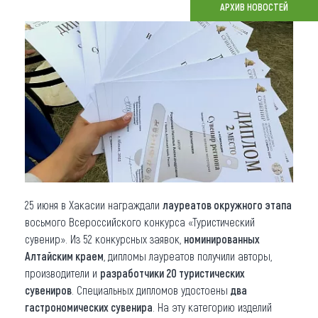
АРХИВ НОВОСТЕЙ
Что привезти (сувениры)
О регионе
Коллекция впечатлений
Другие рубрики
25 июня в Хакасии награждали
лауреатов окружного этапа
восьмого Всероссийского конкурса «Туристический
сувенир». Из 52 конкурсных заявок,
номинированных
Алтайским краем
, дипломы лауреатов получили авторы,
производители и
разработчики 20 туристических
сувениров
. Специальных дипломов удостоены
два
гастрономических сувенира
. На эту категорию изделий