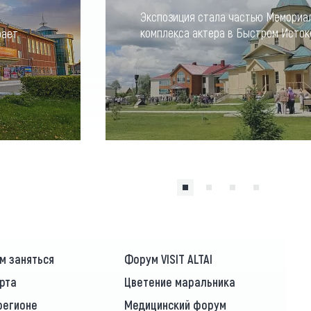
Экспозиция стала частью Мемориа
комплекса актера в Быстром Исток
рает
м заняться
Форум VISIT ALTAI
рта
Цветение маральника
регионе
Медицинский форум