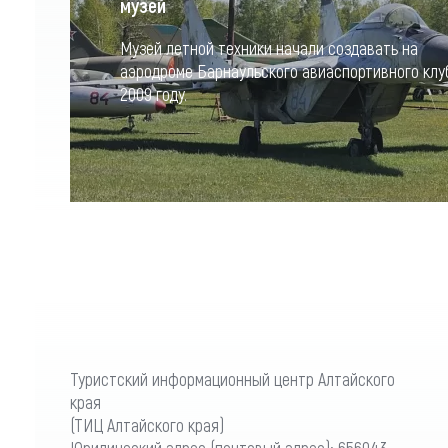
музей
Музей летной техники начали создавать на
аэродроме Барнаульского авиаспортивного клу
2009 году.
Туристский информационный центр Алтайского
края
(ТИЦ Алтайского края)
Юридический адрес (почтовый адрес): 656043,