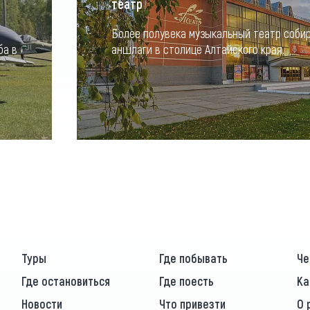
театр
Более полувека музыкальный театр соби
ба в
аншлаги в столице Алтайского края.
Туры
Где побывать
Че
Где остановиться
Где поесть
Ка
Новости
Что привезти
О 