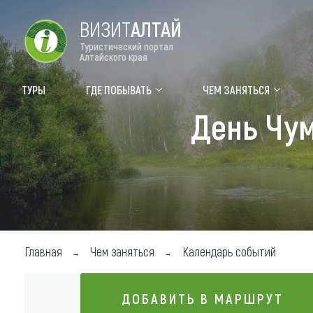
ВИЗИТ
АЛТАЙ
Туристический портал
Алтайского края
Форум VISIT ALTAI
Цвет
ТУРЫ
ГДЕ ПОБЫВАТЬ
ЧЕМ ЗАНЯТЬСЯ
День Чу
Туры
Где
Объек
Объек
Объек
Топ т
Главная
Чем заняться
Календарь событий
Для м
ДОБАВИТЬ В МАРШРУТ