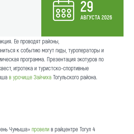
29
Коллекция впечатлений
АВГУСТА
2026
Блог путешественника
Видеогалерея
кция. Ее проводят районы,
тай
Фотогалерея
иниться к событию могут гиды, туроператоры и
мическая программа. Презентация экотуров по
вест, игротека и туристско-спортивные
мыша
в урочище Зайчиха
Тогульского района.
«День Чумыша»
провели
в райцентре Тогул 4