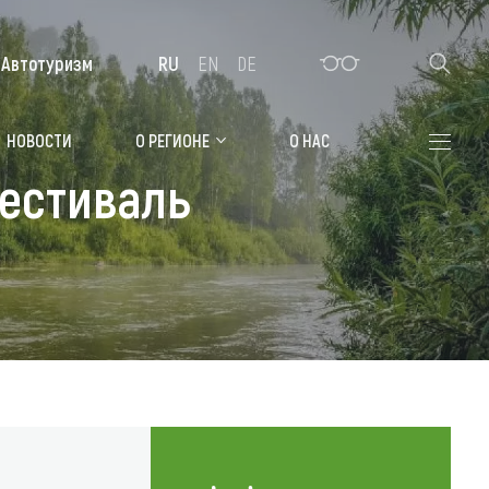
Автотуризм
RU
EN
DE
Алтайская зимовка
НОВОСТИ
О РЕГИОНЕ
О НАС
естиваль
Где остановиться
Санатории
Гостиницы, отели
Коттеджи, базы
Сельские усадьбы
Мотели, придорожные отели