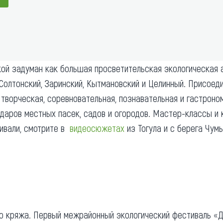
та
О регионе
ости
Общая информация
Как добраться
привезти (сувениры)
й задуман как большая просветительская экологическая а
Люди, прославившие Ал
 Солтонский, Заринский, Кытмановский и Целинный. Присоед
Карты и буклеты
творческая, соревновательная, познавательная и гастроно
аров местных пасек, садов и огородов. Мастер-классы и к
тивали, смотрите в
видеосюжетах
из Тогула и с берега Чу
го кряжа. Первый межрайонный экологический фестиваль 