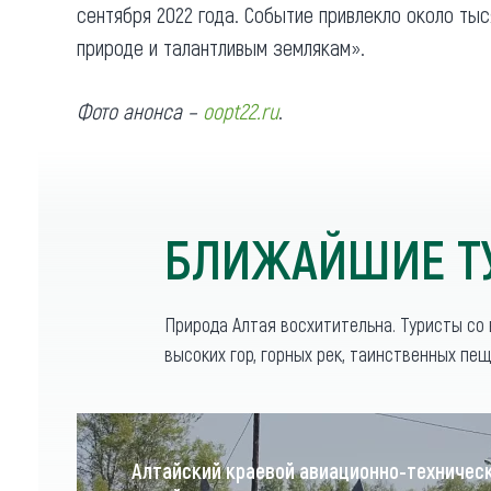
Обращения граждан
сентября 2022 года. Событие привлекло около тыс
Противодействие коррупции
природе и талантливым землякам».
Фото анонса –
oopt22.ru
.
БЛИЖАЙШИЕ Т
Природа Алтая восхитительна. Туристы со
высоких гор, горных рек, таинственных пещ
Алтайский краевой авиационно-техничес