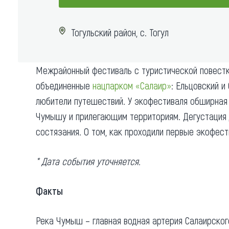
Где поесть
Кар
ДОБАВИТЬ В МАРШРУТ
Тогульский район, с. Тогул
Нов
Рестораны
Кафе
Что 
Межрайонный фестиваль с туристической повестко
Придорожные кафе
объединенные
нацпарком «Салаир»
: Ельцовский и
любители путешествий. У экофестиваля обширная 
Чумышу и прилегающим территориям. Дегустация д
состязания. О том, как проходили первые экофес
Другие рубрики
* Дата события уточняется.
О нас
Реестр туроператоров
Алтайского края
Факты
Реестр туристических
агентств Алтайского края
Река Чумыш – главная водная артерия Салаирско